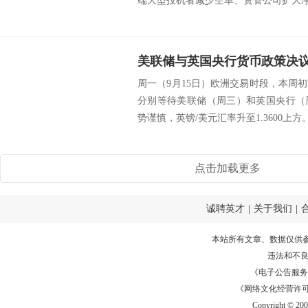
端大型投机者减少空单、资管公司扩大净.
美联储与英国央行货币政策决
周一（9月15日）欧洲交易时段，本周
分别等待美联储（周三）和英国央行（
势谨慎，英镑/美元汇率升至1.3600上方。 sr
点击加载更多
诚聘英才
|
关于我们
|
本站所有文章、数据仅供
违法和不
《电子公告服务许可证
《网络文化经营许可证》
Copyright © 20