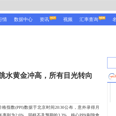
行情
数据中心
资讯
视频
汇率查询
美元跳水黄金冲高，所有目光转向
指数(PPI)数据于北京时间20:30公布，意外录得月
年率则为2.6%，同样不及预期的3.3%。核心PPI(剔除食