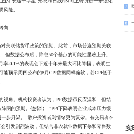
技术面上的“长腿十字星”形态和日线RSI向上转折进一步强化
欧
7
调风险。
8
转向
对美联储货币政策的预期。此前，市场普遍预期美联
基点，但数据公布后，降息50个基点的可能性显著上升。
月率-0.1%的表现创下近十年来最大环比降幅，表明生
能预示周四公布的8月CPI数据同样偏软，若CPI低于
。
角。机构投资者认为，PPI数据虽反应温和，但结
点阵图的预期。他指出：“PPI下降表明企业成本压力缓
进一步升温。”散户投资者则情绪更为复杂。有交易者在
能不会引发剧烈波动，但结合非农就业数据下修和零售数
实