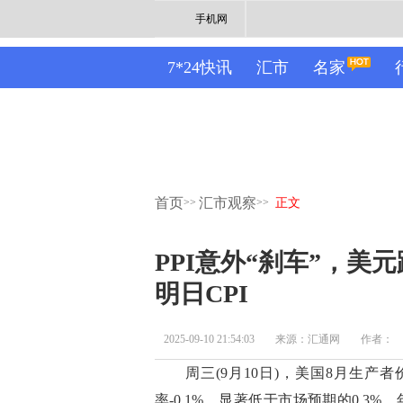
手机网
7*24快讯
汇市
名家
首页
汇市观察
>>
>>
正文
PPI意外“刹车”，
明日CPI
2025-09-10 21:54:03
来源：汇通网
作者：
周三(9月10日)，美国8月生产者价格
率-0.1%，显著低于市场预期的0.3%，