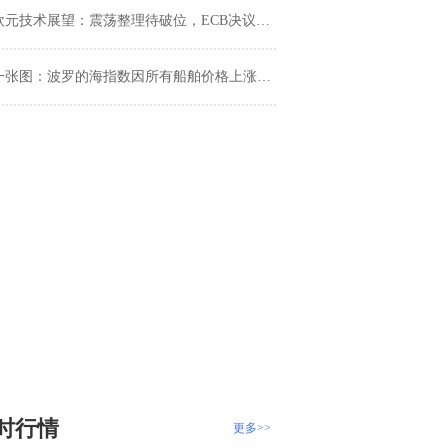
元技术展望：震荡整理待破位，ECB决议+美国CPI即将引爆市场
一张图：波罗的海指数因所有船舶价格上涨而升至逾一个月高点
时行情
更多>>