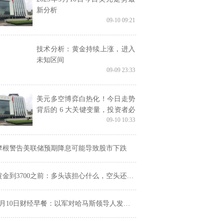
新分析
09-10 09:21
技术分析：黄金持续上涨，进入
未知区间
09-09 23:33
美元多空博弈白热化！今日走势
背后的 6 大关键变量，投资者必
09-10 10:33
看
摩根警告美联储预期降息可能导致股市下跌
黄金到3700之前：多头该担心什么，空头还能等什么？
月10日财经早餐：以军对哈马斯领导人发动袭击，金价刷新历史高位逼近3675，聚焦美国通胀数据