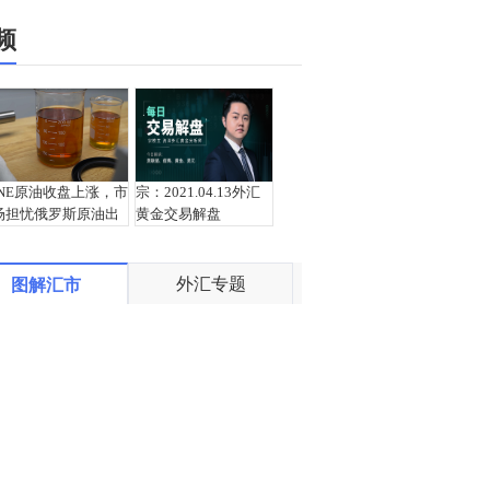
频
INE原油收盘上涨，市
宗：2021.04.13外汇
场担忧俄罗斯原油出
黄金交易解盘
口受阻
外汇专题
图解汇市
盛文兵：通胀预期再
栾雪：4月13日黄金外
度升温 且看美联储如
汇上证解盘
何应对