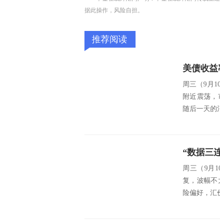
据此操作，风险自担。
推荐阅读
美债收益
周三（9月
附近震荡，
随后一天的消
“数据三
周三（9月1
复，波幅不
险偏好，汇价