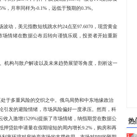
5%，月率同样为-0.1%，远低于预期的0.3%。
动，美元指数短线跳水约24点至97.6070，现货黄金
盎司。市场情绪在数据公布后转向谨慎乐观，投资者开始重新
机构与散户解读以及未来趋势展望等角度，剖析这一
处于多重风险的交织之中。俄乌局势和中东地缘政治
论引发的避险情绪，市场风险偏好一度承压。然而，科
多云收入激增1529%)提振了市场情绪，纳指期货在数据公
热
押贷款申请量在假期缩短的周内增长9.2%，购房和再
显示低利率环境对房地产市场的支撑作用。市场对PPI的预期