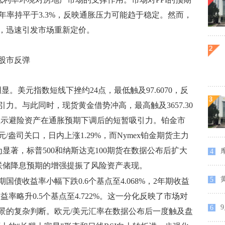
，年率持平于3.3%，反映通胀压力可能趋于稳定。然而，
，迅速引发市场重新定价。
股市反弹
美元指数短线下挫约24点，最低触及97.6070，反
力。与此同时，现货黄金借势冲高，最高触及3657.30
，显示避险资产在通胀预期下调后的短暂吸引力。铂金市
/盎司关口，日内上涨1.29%，而Nymex铂金期货主力
为显著，标普500和纳斯达克100期货在数据公布后扩大
4
美联储降息预期的增强提振了风险资产表现。
5
债收益率小幅下跌0.6个基点至4.068%，2年期收益
期收益率略升0.5个基点至4.722%。这一分化反映了市场对
9
6
景的复杂判断。欧元/美元汇率在数据公布后一度触及盘