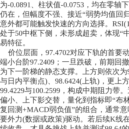
为-0.0891、柱状值-0.0753，均在
仍在，但幅度不强、接近“弱势均值回
意外都可能触发快速的方向选择。RSI(14)
处于50中枢下侧，未形成超卖，体现“
易特征。
价位层面，97.4702对应下轨的首要
端小台阶97.2409；一旦跌破，前期回撤低
为下一阶梯的静态支撑。上方则依次为98.
与日内平衡点)、98.6424(上轨)，更
99.4229与100.2599，构成中期阻
偏小、上下影交替，量化到指标即“布
复回测+MACD弱负值”的组合，通常
要外力(数据或政策)驱动。若后续K线
续收盘，才具备挑战上轨并测试98.64