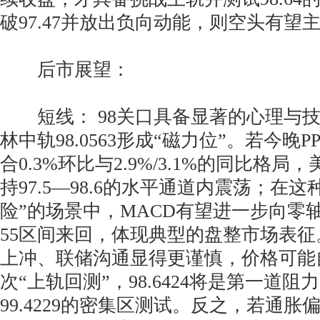
破97.47并放出负向动能，则空头有望
后市展望：
短线： 98关口具备显著的心理与技
林中轨98.0563形成“磁力位”。若今晚P
合0.3%环比与2.9%/3.1%的同比格
持97.5—98.6的水平通道内震荡；在
险”的场景中，MACD有望进一步向零轴
55区间来回，体现典型的盘整市场表
上冲、联储沟通显得更谨慎，价格可能
次“上轨回测”，98.6424将是第一道
99.4229的密集区测试。反之，若通