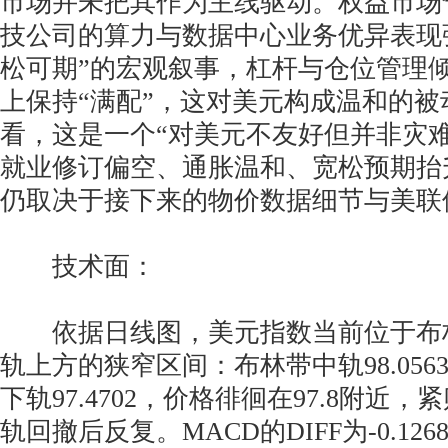
市场并未把其作为主线驱动。权益市场
技公司的算力与数据中心业务优异表现
松可期”的宏观叙事，杠杆与仓位管理
上保持“满配”，这对美元构成温和的被
看，这是一个“对美元不友好但并非灾
就业修订偏空、通胀温和、宽松预期抬
仍取决于接下来的物价数据细节与美联
技术面：
依据日线图，美元指数当前位于布
轨上方的狭窄区间：布林带中轨98.0563、
下轨97.4702，价格徘徊在97.8附近
轨回撤后反复。MACD的DIFF为-0.126