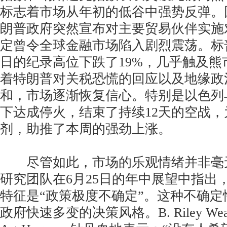
标志着市场从年初的低谷中强势反弹。
朗普政府突然宣布对主要贸易伙伴实施
定曾令全球金融市场陷入剧烈震荡。标普5
日的纪录高位下跌了19%，几乎触及熊
着特朗普对关税恐慌的回应以及地缘政
和，市场逐渐恢复信心。特别是以色列
下达成停火，结束了持续12天的空战
剂，助推了本周的强劲上涨。
尽管如此，市场的乐观情绪并非毫
研究团队在6月25日的年中展望中指出
特征是“政策极度不确定”。这种不确
政府快速多变的决策风格。B. Riley We