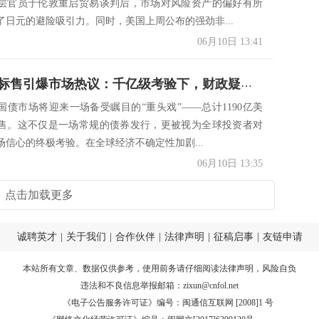
层官员于伦敦重启贸易谈判后，市场对风险资产的偏好有所
了日元的避险吸引力。同时，美国上周公布的强劲非...
06月10日 13:41
美国国债标售引爆市场热议：千亿级考验下，财政疑虑重压长债！
国债市场将迎来一场备受瞩目的“重头戏”——总计1190亿美
售。这不仅是一场常规的债券发行，更被视为全球投资者对
场信心的终极考验。在全球经济不确定性加剧...
06月10日 13:35
点击加载更多
诚聘英才
|
关于我们
|
合作伙伴
|
法律声明
|
征稿启事
|
友链申请
本站所有文章、数据仅供参考，使用前务请仔细阅读
法律声明
，风险自负
违法和不良信息举报邮箱：
zixun@cnfol.net
《电子公告服务许可证》编号：闽通信互联网 [2008]1 号