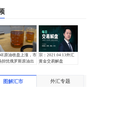
频
INE原油收盘上涨，市
宗：2021.04.13外汇
场担忧俄罗斯原油出
黄金交易解盘
口受阻
外汇专题
图解汇市
盛文兵：通胀预期再
栾雪：4月13日黄金外
度升温 且看美联储如
汇上证解盘
何应对