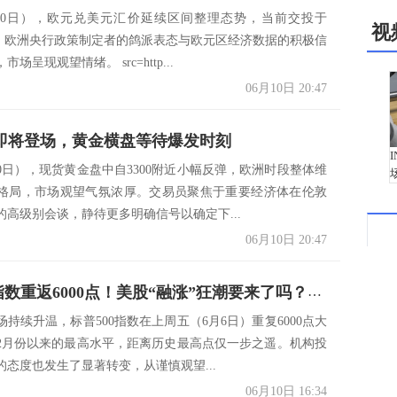
10日），欧元兑美元汇价延续区间整理态势，当前交投于
视
0附近。欧洲央行政策制定者的鸽派表态与欧元区经济数据的积极信
场呈现观望情绪。 src=http...
06月10日 20:47
据即将登场，黄金横盘等待爆发时刻
10日），现货黄金盘中自3300附近小幅反弹，欧洲时段整体维
格局，市场观望气氛浓厚。交易员聚焦于重要经济体在伦敦
的高级别会谈，静待更多明确信号以确定下...
06月10日 20:47
标普500指数重返6000点！美股“融涨”狂潮要来了吗？分析师：需谨慎
持续升温，标普500指数在上周五（6月6日）重复6000点大
2月份以来的最高水平，距离历史最高点仅一步之遥。机构投
的态度也发生了显著转变，从谨慎观望...
06月10日 16:34