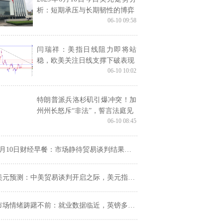
析：短期承压与长期韧性的博弈
06-10 09:58
闫瑞祥：美指日线阻力即将站
稳，欧美关注日线支撑下破表现
06-10 10:02
特朗普派兵洛杉矶引爆冲突！加
州州长怒斥“非法”，誓言法庭见
06-10 08:45
月10日财经早餐：市场静待贸易谈判结果，金价涨幅受限，美油触及两个月最高
美元预测：中美贸易谈判开启之际，美元指数坚守长期支撑位附近
市场情绪踌躇不前：就业数据临近，英镑多头如何迎战？