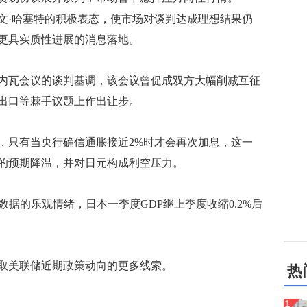
·哈塞特的积极表态，使市场对谈判达成理想结果仍
更具实质性进展的消息落地。
瓦会议的谈判基调，该会议曾促成双方大幅削减互征
出口等棘手议题上作出让步。
只有当央行确信通胀接近2%时才会再次加息，这一
的预期降温，并对日元构成利空压力。
的乐观情绪，日本一季度GDP继上季度收缩0.2%后
美联储近期政策动向的更多线索。
热