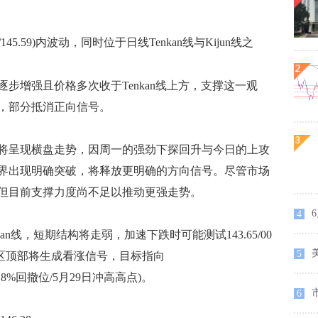
5.59)内波动，同时位于日线Tenkan线与Kijun线之
。
增强且价格多次收于Tenkan线上方，支撑这一观
，部分抵消正向信号。
呈现横盘走势，因周一的强劲下探回升与今日的上攻
界出现明确突破，将释放更明确的方向信号。尽管市场
但目前支撑力度尚不足以推动更强走势。
6
4
线，短期结构将走弱，加速下跌时可能测试143.65/00
5
云区顶部将生成看涨信号，目标指向
那契61.8%回撤位/5月29日冲高高点)。
6