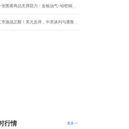
张图看商品支撑阻力：金银油气+铂钯铜农产品期货(2025年6月10日)
汇市激战正酣！美元反弹，中美谈判与通胀数据吸引关注
时行情
更多>>