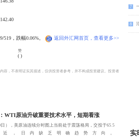
46.38
一
7
42.40
8
/519，跌幅0.06%。
返回外汇网首页，查看更多>>
赞
(
)
内容，不表明证实其描述，仅供投资者参考，并不构成投资建议。投资者
：WTI原油升破重要技术水平，短期看涨
10日），美原油连续分时图上当前处于震荡格局，交投于65.5
实
附近，日内缺乏明确趋势方向。