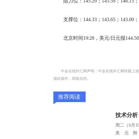
阻力位：145.29；145.59；146.15；1
支撑位：144.33；143.65；143.00；1
北京时间19:28，美元/日元报144.509
中金在线外汇网声明：中金在线外汇网转载上述
据此操作，风险自担。
推荐阅读
技术分析
周二（6月
美元