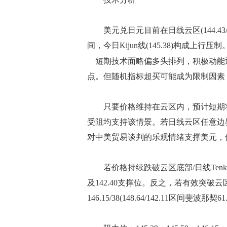
美元兑日元目前在日线云区(144.43/14
间，今日Kijun线(145.38)构成上行压制
短期技术面略偏多头排列，积极动能逐步
点。但随机指标超买可能成为限制因素
只要价格维持在云区内，预计短期将
受阻均支持该情景。若日线云区任意边
对中美贸易谈判的乐观情绪支撑美元，
若价格持续跌破云区底部/日线Tenkan
及142.40支撑位。反之，若有效突破
146.15/38(148.64/142.11区间斐波