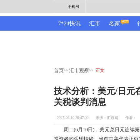
手机网
7*24快讯
汇市
名家
首页
汇市观察
>>
>>
正文
技术分析：美元/日元在
关税谈判消息
2025-06-10 20:47:09
来源：汇通网
作者：
周二(6月10日)，美元兑日元连续
投资者的观望情绪。当前中美代表正就