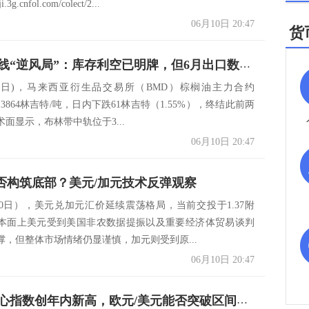
ji.3g.cnfol.com/colect/2...
06月10日 20:47
货
棕榈油短线“逆风局”：库存利空已明牌，但6月出口数据暗藏“翻盘筹码”？
10日)，马来西亚衍生品交易所（BMD）棕榈油主力合约
收于3864林吉特/吨，日内下跌61林吉特（1.55%），终结此前两
面显示，布林带中轨位于3...
06月10日 20:47
3能否构筑底部？美元/加元技术反弹观察
10日），美元兑加元汇价延续震荡格局，当前交投于1.37附
本面上美元受到美国非农数据提振以及重要经济体贸易谈判
撑，但整体市场情绪仍显谨慎，加元则受到原...
06月10日 20:47
欧元区信心指数创年内新高，欧元/美元能否突破区间枷锁？