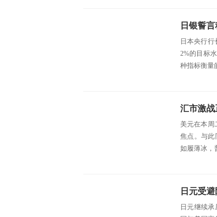
日银誓言
日本央行行
2%的目标
种指标衡量的
美元在本周
焦点。与此
如履薄冰，
日元继续承