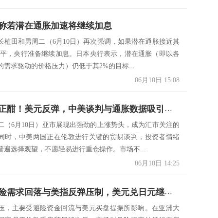
称若潜在通胀加速将继续加息
长植田和男周二（6月10日）再次强调，如果潜在通胀接近其
水平，央行准备继续加息。日本央行表示，潜在通胀（即以各
需求驱动的价格压力）仍低于其2%的目标...
06月10日 15:08
汇市激战正酣！美元反弹，中美谈判与通胀数据吸引关注
二（6月10日）亚市展现出强劲的上涨势头，成为汇市关注的
同时，中美两国正在伦敦进行关键的贸易谈判，投资者情绪
普遍选择观望，不愿轻易进行重仓操作。市场不...
06月10日 14:25
日元受避险需求回落与美指反弹压制，美元兑日元继续反弹
压，主要受避险资金回流与美元买盘提振所影响。在亚洲大