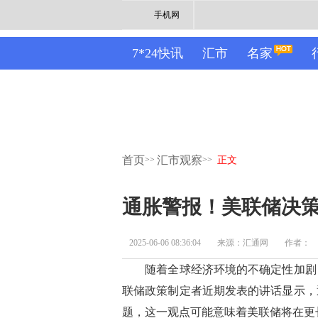
手机网
7*24快讯
汇市
名家
首页
汇市观察
>>
>>
正文
通胀警报！美联储决
2025-06-06 08:36:04
来源：汇通网
作者：
随着全球经济环境的不确定性加剧，
联储政策制定者近期发表的讲话显示，
题，这一观点可能意味着美联储将在更