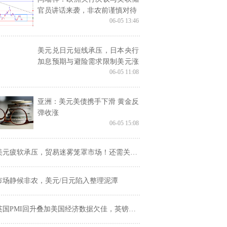
官员讲话来袭，非农前谨慎对待
06-05 13:46
美元兑日元短线承压，日本央行
加息预期与避险需求限制美元涨
06-05 11:08
势
亚洲：美元美债携手下滑 黄金反
弹收涨
06-05 15:08
美元疲软承压，贸易迷雾笼罩市场！还需关注欧银决议和非农
市场静候非农，美元/日元陷入整理泥潭
英国PMI回升叠加美国经济数据欠佳，英镑兑美元维持高位震荡