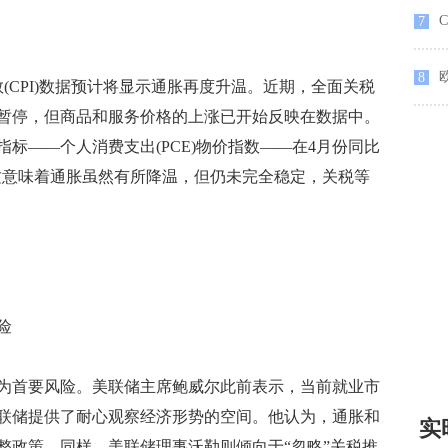
7
欧
8
CPI)数据预计将显示通胀再度升温。近期，全面关税
暂停，但商品和服务价格的上涨已开始反映在数据中。
标——个人消费支出(PCE)物价指数——在4月份同比
。这意味着通胀虽然有所降温，但仍未完全稳定，关税等
险
首要风险。美联储主席鲍威尔此前表示，当前就业市
联储提供了耐心观察经济形势的空间。他认为，通胀和
实
整政策。同样，美联储理事沃勒则倾向于“忽略”关税推