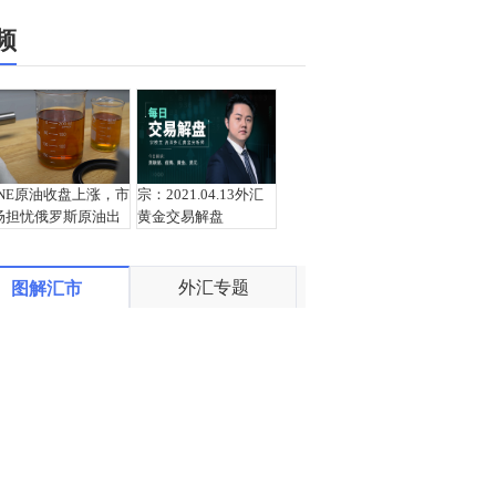
频
INE原油收盘上涨，市
宗：2021.04.13外汇
场担忧俄罗斯原油出
黄金交易解盘
口受阻
外汇专题
图解汇市
盛文兵：通胀预期再
栾雪：4月13日黄金外
度升温 且看美联储如
汇上证解盘
何应对