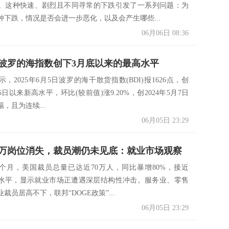
。这种快速、剧烈且不同寻常的下跌引发了一系列问题：为
种下跌，情况是否会进一步恶化，以及会产生哪些...
06月06日 08:36
波罗的海指数创下3月底以来的最高水平
，2025年6月5日波罗的海干散货指数(BDI)报1626点，创
26日以来新高水平，环比(较前值)涨9.20%，创2024年5月7日
，且为连续...
06月05日 23:29
0万岗位消失，裁员潮仍未见底：就业市场观察
前五个月，美国裁员总量已达近70万人，同比暴增80%，接近
全年水平，显示就业市场正遭遇深层结构性冲击。服务业、零售
裁员居高不下，联邦“DOGE政策”...
06月05日 23:29