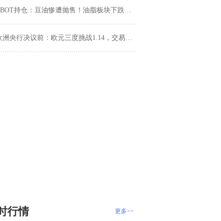
CBOT持仓：豆油惨遭抛售！油脂板块下跌趋势何时终结？
洲央行决议前：欧元三度挑战1.14，交易员关注今晚拉加德态度
时行情
更多>>