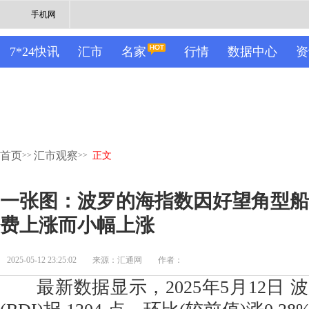
手机网
7*24快讯
汇市
名家
行情
数据中心
资
首页
汇市观察
>>
>>
正文
一张图：波罗的海指数因好望角型船
费上涨而小幅上涨
2025-05-12 23:25:02
来源：汇通网
作者：
最新数据显示，2025年5月12日 