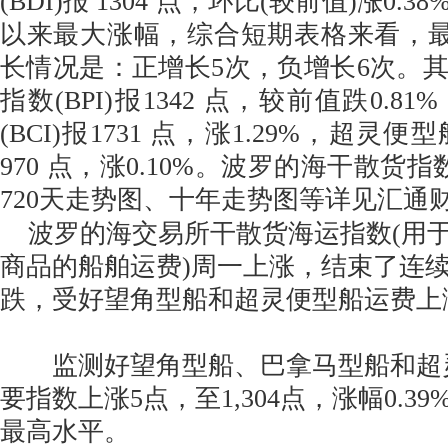
(BDI)报 1304 点，环比(较前值)涨0.3
以来最大涨幅，综合短期表格来看，最近
长情况是：正增长5次，负增长6次。
指数(BPI)报1342 点，较前值跌0.
(BCI)报1731 点，涨1.29%，超灵便
970 点，涨0.10%。波罗的海干散货
720天走势图、十年走势图等详见汇通
波罗的海交易所干散货海运指数(用
商品的船舶运费)周一上涨，结束了连
跌，受好望角型船和超灵便型船运费上
监测好望角型船、巴拿马型船和超
要指数上涨5点，至1,304点，涨幅0.3
最高水平。