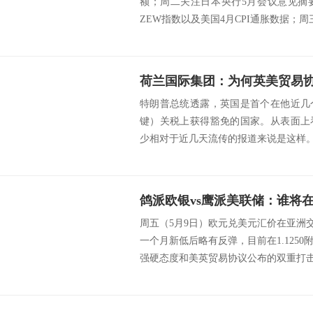
额；周二关注日本央行5月会议意见摘
ZEW指数以及美国4月CPI通胀数据；周三
特朗普总统透露，英国是首个在他近几
键）关税上获得豁免的国家。从表面上
少相对于近几天流传的报道来说是这样。根
鸽派欧银vs鹰派美联储：谁将
周五（5月9日）欧元兑美元汇价在亚洲交易
一个月新低后略有反弹，目前在1.125
强硬态度和美英贸易协议公布的双重打击。