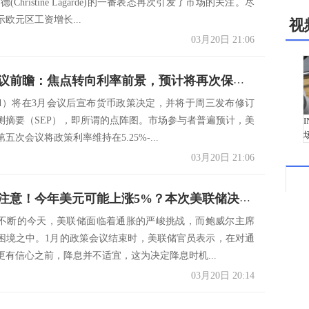
(Christine Lagarde)的一番表态再次引发了市场的关注。尽
欧元区工资增长...
视
03月20日 21:06
美联储会议前瞻：焦点转向利率前景，预计将再次保持不变
ed）将在3月会议后宣布货币政策决定，并将于周三发布修订
测摘要（SEP），即所谓的点阵图。市场参与者普遍预计，美
五次会议将政策利率维持在5.25%-...
03月20日 21:06
美元多头注意！今年美元可能上涨5%？本次美联储决议将定下基调
不断的今天，美联储面临着通胀的严峻挑战，而鲍威尔主席
困境之中。1月的政策会议结束时，美联储官员表示，在对通
更有信心之前，降息并不适宜，这为决定降息时机...
03月20日 20:14