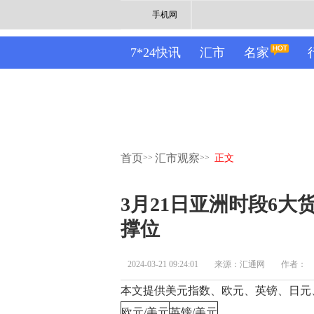
手机网
7*24快讯
汇市
名家
首页
汇市观察
>>
>>
正文
3月21日亚洲时段6大
撑位
2024-03-21 09:24:01
来源：汇通网
作者：
本文提供美元指数、欧元、英镑、日元
欧元/美元
英镑/美元