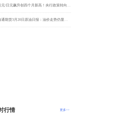
美元/日元飙升创四个月新高！央行政策转向引发市场热议
通期货3月20日原油日报：油价走势仍显强势格局，继续刷新年内高点
时行情
更多>>