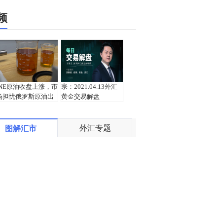
频
INE原油收盘上涨，市
宗：2021.04.13外汇
场担忧俄罗斯原油出
黄金交易解盘
口受阻
外汇专题
图解汇市
盛文兵：通胀预期再
栾雪：4月13日黄金外
度升温 且看美联储如
汇上证解盘
何应对