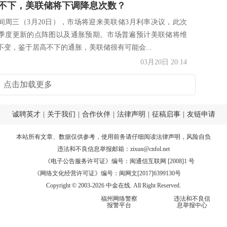
不下，美联储将下调降息次数？
间周三（3月20日），市场将迎来美联储3月利率决议，此次
季度更新的点阵图以及通胀预期。市场普遍预计美联储将维
不变，鉴于居高不下的通胀，美联储很有可能会...
03月20日 20:14
点击加载更多
诚聘英才
|
关于我们
|
合作伙伴
|
法律声明
|
征稿启事
|
友链申请
本站所有文章、数据仅供参考，使用前务请仔细阅读
法律声明
，风险自负
违法和不良信息举报邮箱：
zixun@cnfol.net
《电子公告服务许可证》编号：闽通信互联网 [2008]1 号
《网络文化经营许可证》编号：闽网文[2017]6399130号
Copyright © 2003-2026 中金在线. All Right Reserved.
福州网络警察
违法和不良信
报警平台
息举报中心