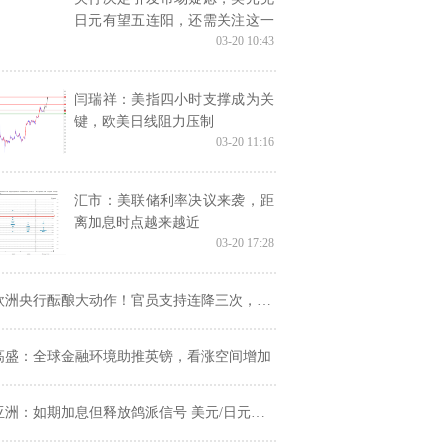
日元有望五连阳，还需关注这一
03-20 10:43
重磅事件
闫瑞祥：美指四小时支撑成为关
键，欧美日线阻力压制
03-20 11:16
汇市：美联储利率决议来袭，距
离加息时点越来越近
03-20 17:28
欧洲央行酝酿大动作！官员支持连降三次，市场热切期待
高盛：全球金融环境助推英镑，看涨空间增加
亚洲：如期加息但释放鸽派信号 美元/日元大幅攀升