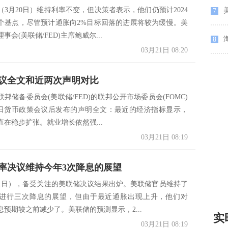
（3月20日）维持利率不变，但决策者表示，他们仍预计2024
7
5个基点，尽管预计通胀向2%目标回落的进展将较为缓慢。美
事会(美联储/FED)主席鲍威尔...
海
8
03月21日 08:20
议全文和近两次声明对比
邦储备委员会(美联储/FED)的联邦公开市场委员会(FOMC)
-20日货币政策会议后发布的声明全文：最近的经济指标显示，
在稳步扩张。就业增长依然强...
03月21日 08:19
率决议维持今年3次降息的展望
21日），备受关注的美联储决议结果出炉。美联储官员维持了
进行三次降息的展望，但由于最近通胀出现上升，他们对
降息预期较之前减少了。美联储的预测显示，2...
实
03月21日 08:19