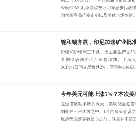
周三（3月20日），WTI原油价格震
今晚FOMC利率决议被证明降息步伐放
响大宗商品价格走势以及整体市场情绪。另
镍和锡齐跌，印尼加速矿业批
沪镍和沪锡周三下跌，因主要生产国印
者期待该国矿山产量将增加。上海期货
SCFcv1日间交易收跌2%，至每吨136450元(
今年美元可能上涨5%？本次美
在经济波动不断的今天，美联储面临着
则处在一种困境之中。1月的政策会议
胀趋势回落更有信心之前，降息并不适宜，