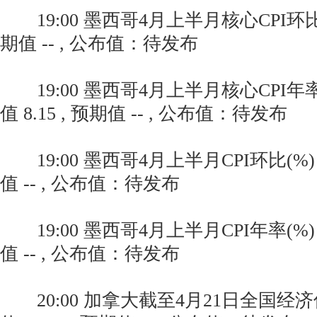
19:00 墨西哥4月上半月核心CPI环比(%) 
期值 -- , 公布值：待发布
19:00 墨西哥4月上半月核心CPI年率(%
值 8.15 , 预期值 -- , 公布值：待发布
19:00 墨西哥4月上半月CPI环比(%) , 
值 -- , 公布值：待发布
19:00 墨西哥4月上半月CPI年率(%) , 
值 -- , 公布值：待发布
20:00 加拿大截至4月21日全国经济信