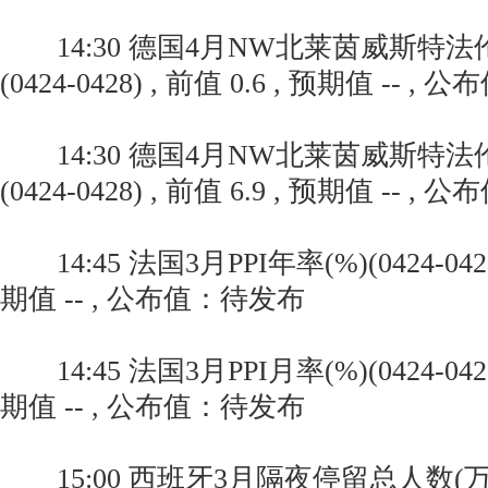
14:30 德国4月NW北莱茵威斯特法伦
(0424-0428) , 前值 0.6 , 预期值 -- 
14:30 德国4月NW北莱茵威斯特法伦
(0424-0428) , 前值 6.9 , 预期值 -- 
14:45 法国3月PPI年率(%)(0424-0428) 
期值 -- , 公布值：待发布
14:45 法国3月PPI月率(%)(0424-0428) 
期值 -- , 公布值：待发布
15:00 西班牙3月隔夜停留总人数(万人