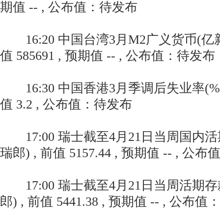
期值 -- , 公布值：待发布
16:20 中国台湾3月M2广义货币(亿新台
值 585691 , 预期值 -- , 公布值：待发布
16:30 中国香港3月季调后失业率(%) , 
值 3.2 , 公布值：待发布
17:00 瑞士截至4月21日当周国内
瑞郎) , 前值 5157.44 , 预期值 -- , 
17:00 瑞士截至4月21日当周活期
郎) , 前值 5441.38 , 预期值 -- , 公