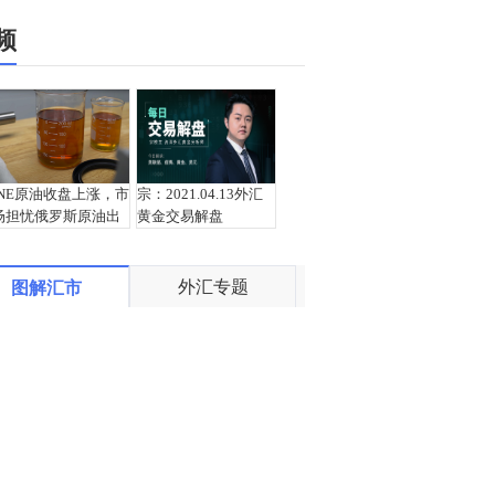
频
INE原油收盘上涨，市
宗：2021.04.13外汇
场担忧俄罗斯原油出
黄金交易解盘
口受阻
外汇专题
图解汇市
盛文兵：通胀预期再
栾雪：4月13日黄金外
度升温 且看美联储如
汇上证解盘
何应对