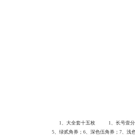
1、大全套十五枚 1、长号壹分券
5、绿贰角券；6、深色伍角券；7、浅