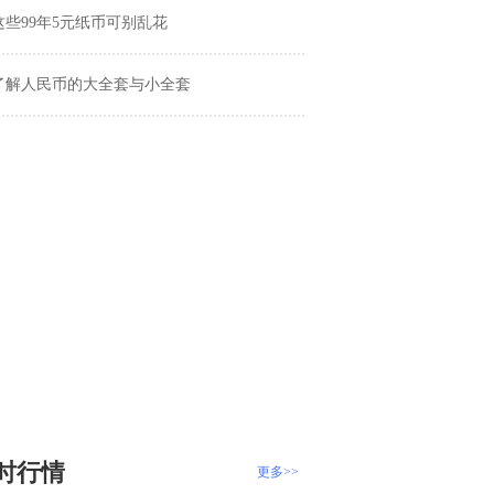
这些99年5元纸币可别乱花
了解人民币的大全套与小全套
时行情
更多>>