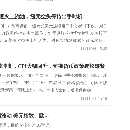
遭火上浇油，纽元空头等待出手时机
月10日）欧市盘前，纽元兑美元连续第二个交易日下跌。周二
PPI数据维持在多年高位，对于通胀的担忧情绪引发美股下
元及美债收益率上行乏力。对风险情绪敏感的纽元承压下
.
11月10日 15:45
PI续冲高，CPI大幅回升，短期货币政策易松难紧
周三数据显示，10月全国CPI（居民消费价格指数）同比上涨
环比上涨0.7%。PPI（工业生产者出厂价格指数）同比上涨
创纪录新高，环比上涨2.5%。市场人士称，近期保供稳...
11月10日 15:16
美国CPI恐“爆表”！警惕市场剧烈波动 美元指数、欧元、英镑、日元、澳元和人民币最新技术前景分析
反弹，目前交投在94.05附近。