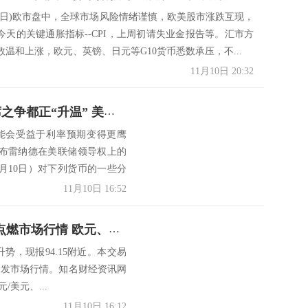
月10日)欧市盘中，全球市场风险情绪谨慎，欧美股市涨跌互现，
今天的关键通胀指标--CPI，上周初请失业金报告等。汇市方
温和上涨，欧元、英镑、日元等G10货币悉数承压，不...
11月10日 20:32
荷兰国际集团: 通胀和美联储主席之争都正“升温” 美元、欧元、英镑走势分析
能会受益于利率预期变得更鹰
布雷纳德在美联储领导权上的
月10日）对下列货币的一些分
11月10日 16:52
系好安全带！美国重量级数据恐点燃市场行情 欧元、英镑、日元和澳元最新交易分析
升势，现报94.15附近。本交易
引发市场行情。知名财经资讯网
/美元、...
11月10日 16:12