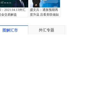
宗：2021.04.13外汇
盛文兵：通胀预期再
黄金交易解盘
度升温 且看美联储如
何应对
外汇专题
图解汇市
栾雪：4月13日黄金外
宗：2021.04.12外汇
汇上证解盘
黄金交易解盘
栾雪：4月12日黄金外
盛文兵：鲍威尔称不
汇上证解盘
必担忧短期的通胀 非
美品种获得支撑