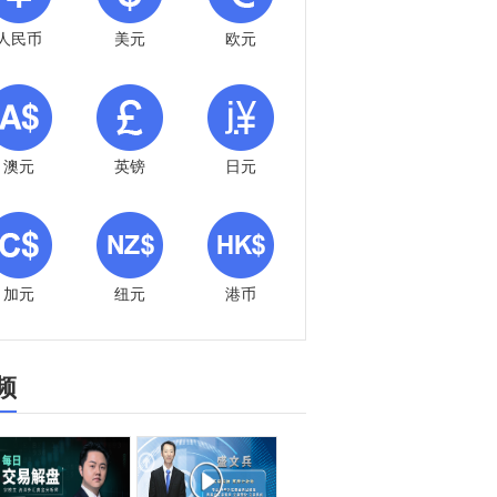
人民币
美元
欧元
澳元
英镑
日元
加元
纽元
港币
频