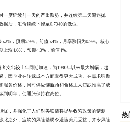
对一度延续前一天的严重跌势，并连续第二天遭遇抛
据后，汇价继续下挫至0.7340的低位。
2%，预期5.9%，前值5.4%，月率涨幅为0.9%。核心
涨4.6%，预期4.3%，前值4%。
者支出较上年同期加速，为1990年以来最大增幅，超
聚，因企业在转嫁成本方面取得更大成功。在需求强劲
和服务价格，同时供应链瓶颈和合格工人短缺推高了成
续到明年，使通胀保持在高位。
忧，并强化了人们对美联储将提早收紧政策的猜测，
热
除此之外，疲软的风险基调令避险美元受益，并令风险