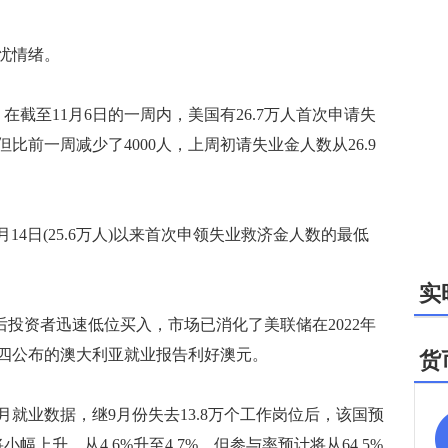
忧情绪。
截至11月6日的一周内，美国有26.7万人首次申请失
但比前一周减少了4000人，上周初请失业金人数从26.9
14日(25.6万人)以来首次申领失业救济金人数的最低
实
后投资者迅速低位买入，市场已消化了美联储在2022年
四公布的澳大利亚就业报告利好澳元。
货
就业数据，继9月份失去13.8万个工作岗位后，该国预
上升，从4.6%升至4.7%，但参与率预计将从64.5%