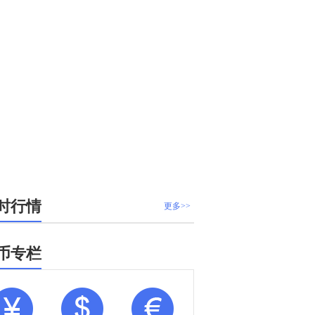
时行情
更多>>
币专栏