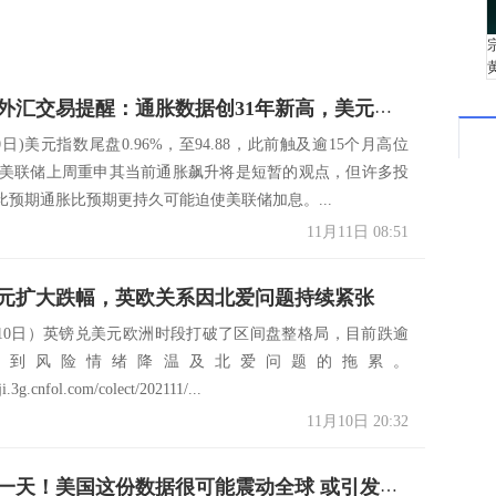
11月11日外汇交易提醒：通胀数据创31年新高，美元飙升至16个月高位
10日)美元指数尾盘0.96%，至94.88，此前触及逾15个月高位
；尽管美联储上周重申其当前通胀飙升将是短暂的观点，但许多投
比预期通胀比预期更持久可能迫使美联储加息。...
11月11日 08:51
元扩大跌幅，英欧关系因北爱问题持续紧张
月10日）英镑兑美元欧洲时段打破了区间盘整格局，目前跌逾
%，受到风险情绪降温及北爱问题的拖累。
iji.3g.cnfol.com/colect/202111/...
11月10日 20:32
超重磅的一天！美国这份数据很可能震动全球 或引发金融市场大恐慌