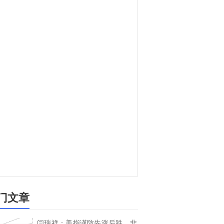
门文章
闫瑞祥：美指谨防先涨后跌，非