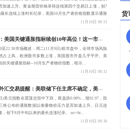
否加速上升。黄金期货价格录得连续第四个交易日上涨，创7
货
的最长连续上涨时长纪录，美国10月生产者价格指数显示通胀
11月10日 08:33
决策分析：美国关键通胀指标续创10年高位！这一市场突发暴动、黄金冲破1830
:00至22:30市场概述：周二(11月9日)欧市盘中，全球市场风险
然占上风，欧洲股市多数上涨，美国股市开盘几乎平开。美
的关键通胀指标--10月生产者物价指数，暗示...
11月10日 08:32
11月10日外汇交易提醒：美联储下任主席不确定，美元连跌三日，静待通胀数据指引
9日)美元指数在震荡交投中下跌，尾盘跌0.08%，报92.97，投
三将公布的通胀数据以衡量物价压力是否加速上升。日元连
，创下8月中旬以来的最长连涨纪录。 src=ht...
11月10日 08:30