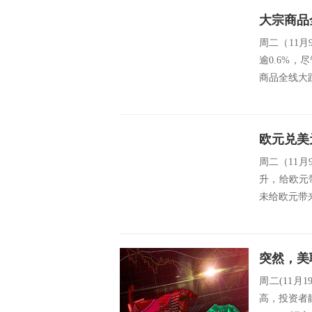
大宗商品
周二（11月
逾0.6%
商品全线大跌等
周二（11
升，给欧元
未给欧元带来足够的
周二(11
高，投资者