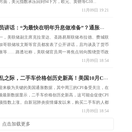
汇市方面，美元指数承压回到94下方，欧元、英镑等G10...
11月09日 19:21
美储备官员讲话：“为最快在明年升息做准备”？通胀似乎成为了最大的担忧……
一，美联储副主席克拉里达、圣路易斯联储布拉德、费城联
加哥联储埃文斯等官员都发表了公开讲话，且均谈及了货币
胀等……路透社称，美联储官员周一将焦点转向围绕货币政
着...
11月09日 18:54
供应链混乱之际，二手车价格创历史新高！美国10月CPI很有可能受影响？
迎来极为关键的美国通胀数据，其中周三的CPI备受关注，在
项最新数据显示，二手车价格创历史新高，这可能会促使CPI
项指数上涨。自新冠肺炎疫情爆发以来，购买二手车的人都
11月09日 18:54
点击加载更多