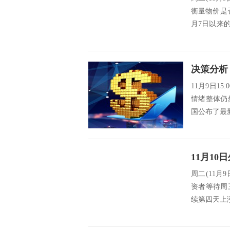
衡量物价是
月7日以来
继...
11月9日15
情绪整体仍
国公布了最新
周二(11月
资者等待周
续第四天上涨