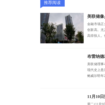
推荐阅读
美联储像
金融市场正
创新高。尤
高得惊人。
知...
布雷纳德
美联储理事
现代史上悬
鲍威尔明年
再获提名。 .
周二(11