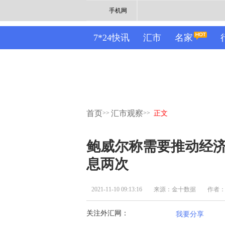
手机网
7*24快讯
汇市
名家
首页
汇市观察
>>
>>
正文
鲍威尔称需要推动经济
息两次
2021-11-10 09:13:16
来源：金十数据
作者
关注外汇网：
我要分享