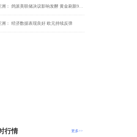
亚洲： 鸽派美联储决议影响发酵 黄金刷新9周高位
亚洲： 经济数据表现良好 欧元持续反弹
时行情
更多>>