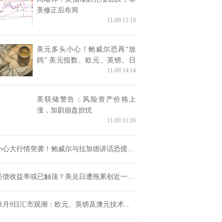
美修正后布局
11-09 11:19
美元多头小心！鲍威尔恐再“放
鸽” 美元指数、欧元、英镑、日
11-09 14:14
元、澳元和人民币最新技术前景
分析
美联储警告：风险资产价格上
涨，加剧崩盘担忧
11-09 11:26
心大行情突袭！鲍威尔与拉加德讲话恐搅动市场 欧元、英镑、日元和澳元最新交易分析
美债收益率或已触顶？美兑日遭拖累创近一月新低
11月9日汇市观潮：欧元、英镑及澳元技术分析