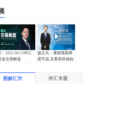
频
宗：2021.04.13外汇
盛文兵：通胀预期再
黄金交易解盘
度升温 且看美联储如
何应对
外汇专题
图解汇市
栾雪：4月13日黄金外
宗：2021.04.12外汇
汇上证解盘
黄金交易解盘