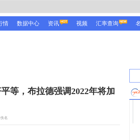
行情
数据中心
资讯
视频
汇率查询
平等，布拉德强调2022年将加
：佚名