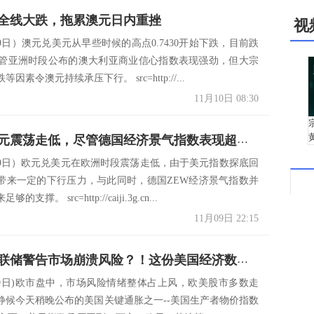
全线大跌，拖累澳元日内重挫
视
9日）澳元兑美元从早些时候的高点0.7430开始下跌，目前跌
，尽管亚洲时段公布的澳大利亚商业信心指数表现强劲，但大宗
因素令澳元持续承压下行。 src=http://...
11月10日 08:30
欧元兑美元震荡走低，尽管德国经济景气指数表现超预期
月9日）欧元兑美元在欧洲时段震荡走低，由于美元指数探底回
带来一定的下行压力，与此同时，德国ZEW经济景气指数并
支撑。 src=http://caiji.3g.cn...
11月09日 22:15
突然，美联储警告市场崩溃风险？！这份美国经济数据或引爆美元、黄金更大的行情
月19日)欧市盘中，市场风险情绪整体占上风，欧美股市多数走
静候今天稍晚公布的美国关键通胀之一--美国生产者物价指数