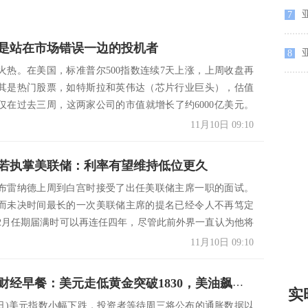
7
是站在市场错误一边的投机者
8
火热。在美国，标准普尔500指数连续7天上涨，上周收盘再
其是热门股票，如特斯拉和英伟达（芯片行业巨头），估值
仅在过去三周，这两家公司的市值就增长了约6000亿美元。
11月10日 09:10
若执掌美联储：利率有望维持低位更久
布雷纳德上周到白宫时接受了出任美联储主席一职的面试。
而未决时间最长的一次美联储主席的提名已经令人不再笃定
2月任期届满时可以再连任四年，尽管此前外界一直认为他将
..
11月10日 09:10
11月10日财经早餐：美元走低黄金突破1830，美油飙升3%，黑色系商品夜盘大跌
实
月9日)美元指数小幅下跌，投资者等待周三将公布的通胀数据以