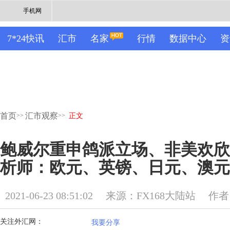
手机网
7*24快讯
汇市
名家
行情
数据中心
资
首页
汇市观察
>>
>>
正文
鲍威尔重申鸽派立场、非美欢欣
析师：欧元、英镑、日元、澳元
2021-06-23 08:51:02
来源：FX168大陆站
作者
关注外汇网：
我要分享