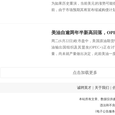
为如果历史重演，当前美元的涨势可能很
前，由于市场预期其将宣布缩减购债计划
美油自逾两年半新高回落，OP
周二(6月22日)欧市盘中，美国原油期货
油输出国组织及其盟友(OPEC+)正
量，尚未就产量做出决定，此前美油一度触及
点击加载更多
诚聘英才
|
关于我们
|
本站所有文章、数据仅供
违法和不
《电子公告服务许可证