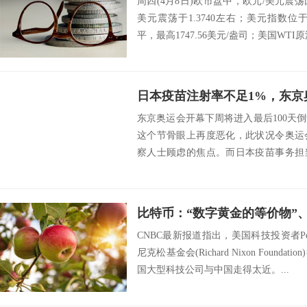
周四(4月8日)欧市盘中，欧元/美元震荡回
美元震荡于1.3740左右；美元指数位于9
平，最高1747.56美元/盎司；美国WTI原油
日本疫苗注射率不足1%，东京
东京奥运会开幕下周将进入最后100天
这个节骨眼上再度恶化，此状况令奥运
察人士顾虑的焦点。而日本疫苗事务担
日方仍在与...
比特币：“数字黄金的等价物”
CNBC最新报道指出，美国科技投资者Pet
尼克松基金会(Richard Nixon Foun
国大型科技公司与中国走得太近。...