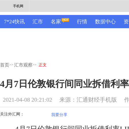
手机网
7*24快讯
汇市
名家
行情
数据中心
资
首页
汇市观察
>>
>>
正文
4月7日伦敦银行间同业拆借利率L
2021-04-08 20:21:02
来源：汇通财经手机版
关注外汇网：
我要分享