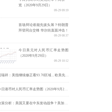
览（2020年9月29日）
09-29 09:19
首场辩论谁能先拔头筹？特朗普
拜登同台交锋 华尔街直面冲击！
09-29 08:37
今日美元对人民币汇率走势图
（2020年9月29日）
09-29 10:12
闫瑞祥：美指继续修正看93.70区域，欧美先多后空
今日港币对人民币汇率走势图（2020年9月29日）
策分析：美国又要在中东发动战争？美加也传来新消息 重磅考验在即美元知趣回落