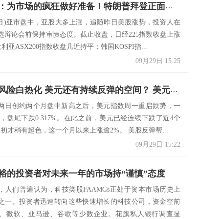
决策分析：为市场的疯狂做好准备！特朗普拜登正面交锋前传来一则突发消息 美元刚刚短线急涨
29日)亚市盘中，亚股大多上涨，追随昨日美股涨势，投资人在
选辩论会前保持审慎态度。截止收盘，日经225指数收盘上涨
大利亚ASX200指数收盘几近持平；韩国KOSPI指...
09月29日 15:25
美国大选风险白热化 美元还有持续反弹的空间？ 美元指数走势分析
两日创约两个月盘中新高之后，美元指数周一重启跌势，一
15，盘尾下跌0.317%。在此之前，美元已经连续下跌了近4个
初才稍有起色，这一个月以来上涨逾2%。 美股反弹帮...
09月29日 15:22
裕的投资者对未来一年的市场持“谨慎”态度
，人们普遍认为，科技类股FAAMGs正处于资本市场历史上
之一。投资者迅速转向这些快速增长的科技公司，资金空前
、微软、亚马逊、谷歌等少数企业。花旗私人银行调查显