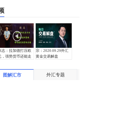
频
张志：拉加德打压欧
宗：2020.09.29外汇
元，强势货币还能走
黄金交易解盘
多远？
外汇专题
图解汇市
栾雪：9月29日黄金外
盛文兵：美元回撤大
汇上证解盘
幅的修正，黄金修正
1887区域空