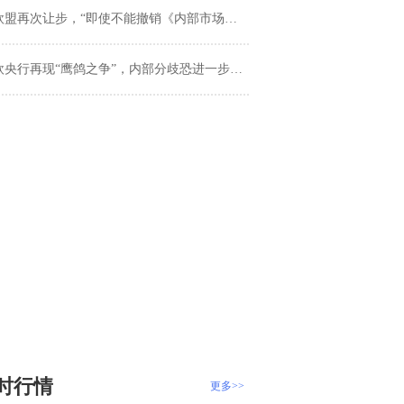
盟再次让步，“即使不能撤销《内部市场法案》，也不放弃脱欧谈判”！英镑有望试探1.30关口
欧央行再现“鹰鸽之争”，内部分歧恐进一步扩大
时行情
更多>>