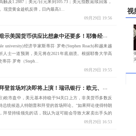
触及1.2887；美元/日元来到105.73；美元指数延续回落，
99。现货黄金趁机反弹，日内最高1...
视
09月29日 19:56
两个指标暗示美国货币供应比想象中还要多！耶鲁经济学家警告，美元2021年将遭遇致命打击
e university)经济学家斯蒂芬·罗奇(Stephen Roach)和越来越
析人士一道预测，美元将在2021年底崩溃。根据耶鲁大学高
芬·罗奇（Steph...
09月29日 19:55
特朗普和拜登首场对决即将上演！瑞讯银行：欧元、英镑、日元、瑞郎、加元及澳元短线交易策略
29日)欧市盘中，美元基本持稳于94关口上方，非美货币多数反
待总统候选人特朗普和拜登的首场辩论。“如果辩论使得特朗
，拜登持续领先的话，我认为这可能会导致大家卖出手头的
09月29日 16:53