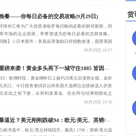
货
晚餐——你每日必备的交易攻略(9月29日)
环球外汇将为广大投资者收罗每日晚间必看的财经新闻，同
享市场的点点滴滴，寄希望成为您每日必看的交易攻略。
回顾】☆日本股市：美股反弹激励日经指数收涨，观望美国
股市...
09月29日 19:57
本周首要重磅来袭！黄金多头再下一城守住1885 皆因美元“低头”？重大破位或近在咫尺
29日）欧洲时段，黄金继昨日上扬约20美元后涨势企稳，金价
0美元关口。今日投资者拭目以待美国大选两位总统候选人的首
元在此之前下挫，从而利多黄金。但在辩论结果明朗化之
09月29日 19:56
更大的风暴逼近？美元刚刚跌破94：欧元/美元、英镑/美元、美元/日元、现货黄金技术部走势前瞻
9日)欧市盘中，欧元/美元持续回升，最高1.1708；英镑/美元温