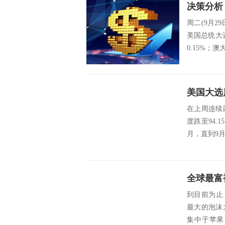
周二(9月
美国总统大
0.15%；澳
在上周连续
度跌至94.
月，直到9月
全球最富
到目前为止
最大的泡沫
集中于苹果