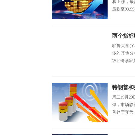
和上涨，最高
最跌至93.
耶鲁大学(Yal
多的其他分
级经济学家史蒂
周二(9月
弹，市场静
普趋于守势
美元...