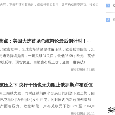
内容，不表明证实其描述，仅供投资者参考，并不构成投资建议。投资者
欧
7
8
全世界的焦点：美国大选首场总统辩论最后倒计时！市场风声鹤唳：美元、黄金提前迎来破位？
29日)欧市盘中，全球市场情绪整体偏谨慎，欧美股市回落，汇
元遭遇持续抛售，一度跌破94关口，最低93.99；欧元、英镑
趁机反弹。现货黄金、白银也有所上攻，金价一度突破1...
09月29日 21:08
施压之下 央行干预也无力阻止俄罗斯卢布贬值
周二继续大跌，同时延续前两个交易日的剧烈下跌走势，因
拉巴克地区(纳卡地区)发生冲突，同时国内的新冠病例增加，
产面临压力。欧盘时段，卢布兑欧元下跌0.8%至93.04卢
实
09月29日 20:11