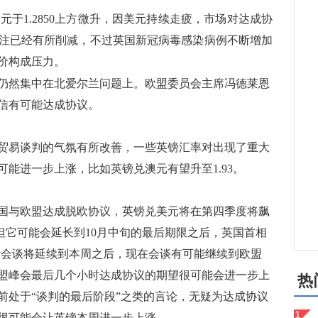
元于1.2850上方微升，因美元持续走疲，市场对达成协
注已经有所削减，不过英国新冠病毒感染病例不断增加
价构成压力。
仍然集中在北爱尔兰问题上。欧盟委员会主席冯德莱恩
信有可能达成协议。
易谈判的气氛有所改善，一些英镑汇率对出现了重大
能进一步上涨，比如英镑兑澳元有望升至1.93。
与欧盟达成脱欧协议，英镑兑美元将在第四季度将飙
，但它可能会延长到10月中旬的最后期限之后，英国首相
计会谈将延续到本周之后，现在会谈有可能继续到欧盟
盟峰会最后几个小时达成协议的期望很可能会进一步上
热
前处于“谈判的最后阶段”之类的言论，无疑为达成协议
很可能会让英镑本周进一步上涨。