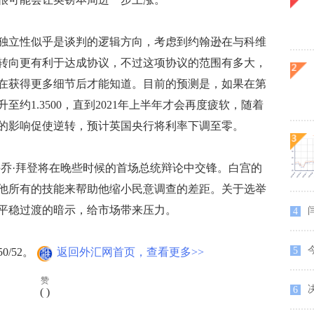
立性似乎是谈判的逻辑方向，考虑到约翰逊在与科维
转向更有利于达成协议，不过这项协议的范围有多大，
在获得更多细节后才能知道。目前的预测是，如果在第
约1.3500，直到2021年上半年才会再度疲软，随着
的影响促使逆转，预计英国央行将利率下调至零。
乔·拜登将在晚些时候的首场总统辩论中交锋。白宫的
他所有的技能来帮助他缩小民意调查的差距。关于选举
平稳过渡的暗示，给市场带来压力。
4
5
0/52。
返回外汇网首页，查看更多>>
赞
决
6
(
)