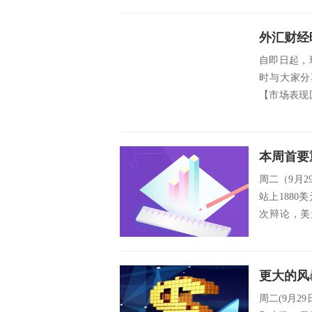
外汇财经
自即日起，
时与大家分
【市场表现
大选辩论日本
周二（9月
站上188
次辩论，美
前，市...
周二(9月2