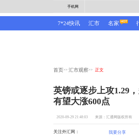
手机网
7*24快讯
汇市
名家
首页
汇市观察
>>
>>
正文
英镑或逐步上攻1.2
有望大涨600点
2020-09-29 21:48:03
来源：汇通网版权所有
关注外汇网：
我要分享