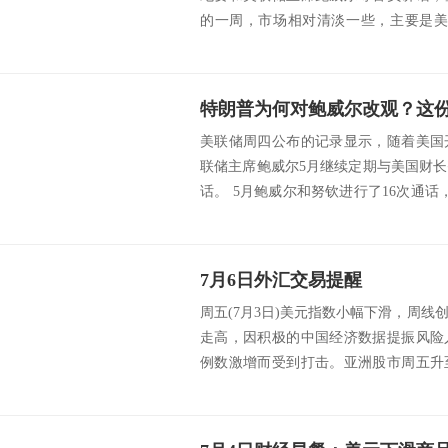
的一周，市场相对清淡一些，主要是美国6
据，然...
特朗普为何对鲍威尔改观？这
美联储周四公布的记录显示，随着美国
联储主席鲍威尔5月继续定期与美国财
话。 5月鲍威尔和努钦进行了16次通话
次...
7月6日外汇交易提醒
周五(7月3日)美元指数小幅下滑，周
走高，因积极的中国经济数据提振风险
例数激增而受到打击。亚洲股市周五升
动迅速回...