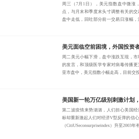
周三（7月1日），美元指数盘中微涨
点，与月末和季度末头寸调整有关的交
盘中走低，回吐部分前一交易日涨幅，
盟首席谈判代表...
周二美元小幅下滑，盘中涨跌互现，市
的发言，和顶级医学专家对病毒传播更
亚市盘中，美元指数小幅走高，目前交投于97.
美国新一轮万亿级别刺激计划，
第二波疫情来势汹汹，人们担心美国经
标却重新激起人们对经济V型反弹的信
（CitiUSeconsurpriseindex）升至2003