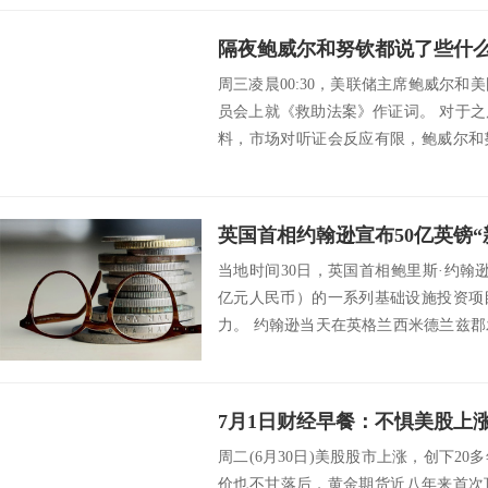
隔夜鲍威尔和努钦都说了些什
周三凌晨00:30，美联储主席鲍威尔
员会上就《救助法案》作证词。 对于
料，市场对听证会反应有限，鲍威尔和
已经...
英国首相约翰逊宣布50亿英镑“
当地时间30日，英国首相鲍里斯·约翰逊
亿元人民币）的一系列基础设施投资项
力。 约翰逊当天在英格兰西米德兰兹
展...
周二(6月30日)美股股市上涨，创下2
价也不甘落后，黄金期货近八年来首次顶