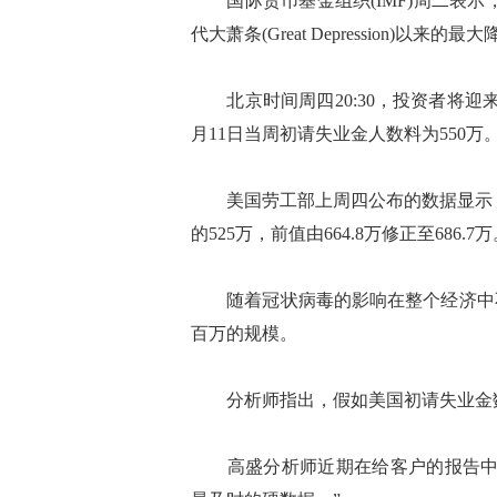
国际货币基金组织(IMF)周二表示，
代大萧条(Great Depression)以来的最
北京时间周四20:30，投资者将迎
月11日当周初请失业金人数料为550万
美国劳工部上周四公布的数据显示，美
的525万，前值由664.8万修正至686.7
随着冠状病毒的影响在整个经济中不
百万的规模。
分析师指出，假如美国初请失业金数
高盛分析师近期在给客户的报告中称