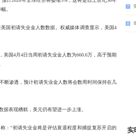
预计2020年全球经济将萎缩3%，这将是自上世纪30年
安
7
大降幅。
8
来美国初请失业金人数数据。权威媒体调查显示，美国4
。
国4月4日当周初请失业金人数为660.6万，高于预期
万。
断渗透，预计初请失业金人数将会数周时间保持在几
据表现糟糕，美元仍有望进一步上涨。
：“初请失业金将是评估衰退程度和捕捉复苏开启的
实