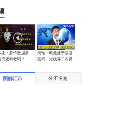
频
张志：恐怖数据前，
裴瑞：欧元处于震荡
美元还有救吗？
区间，短线等二次反
抽不破可空
外汇专题
图解汇市
宗：2020.04.15外汇
盛文兵：美国计划重
黄金交易解盘
启经济，非美货币逢
高空