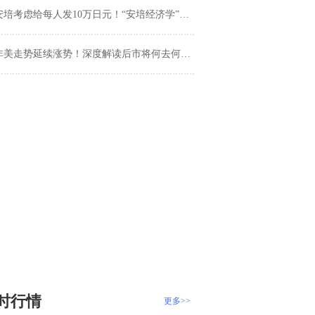
培考虑给每人发10万日元！“安培经济学”能否解决日本燃眉之急？
非美走势延续涨势！深度解读后市将何去何从？
时行情
更多>>