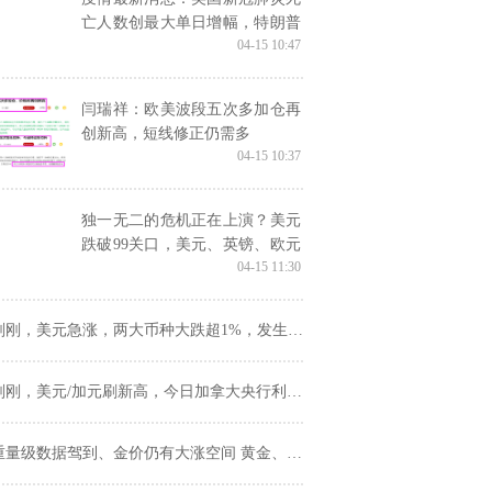
亡人数创最大单日增幅，特朗普
04-15 10:47
却表示部分州可能在5月1日前重
启经济
闫瑞祥：欧美波段五次多加仓再
创新高，短线修正仍需多
04-15 10:37
独一无二的危机正在上演？美元
跌破99关口，美元、英镑、欧元
04-15 11:30
走势分析
刚刚，美元急涨，两大币种大跌超1%，发生了什么？
刚，美元/加元刷新高，今日加拿大央行利率决议能给我们带来什么惊喜？
量级数据驾到、金价仍有大涨空间 黄金、白银、欧元、美元指数、英镑、日元及澳元最新技术前景分析