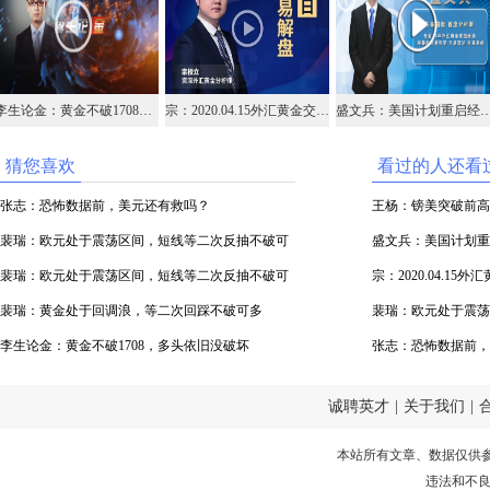
李生论金：黄金不破1708，多头依旧没破坏
宗：2020.04.15外汇黄金交易解盘
盛文兵：美国计划重启经济，非美
猜您喜欢
看过的人还看
张志：恐怖数据前，美元还有救吗？
王杨：镑美突破前高顺
裴瑞：欧元处于震荡区间，短线等二次反抽不破可
场！
盛文兵：美国计划重
空
裴瑞：欧元处于震荡区间，短线等二次反抽不破可
宗：2020.04.15
空
裴瑞：黄金处于回调浪，等二次回踩不破可多
裴瑞：欧元处于震荡
李生论金：黄金不破1708，多头依旧没破坏
空
张志：恐怖数据前，
诚聘英才
|
关于我们
|
本站所有文章、数据仅供
违法和不