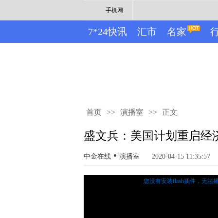
手机网
7*24快讯
汇市
名家
首页
>>
演播室
>>
正文
盛文兵：美国计划重启经
•
中金在线
演播室
2020-04-15 11:35:57
您没有安装flash插件，无法