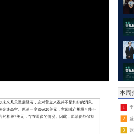
本周
未来几天重启经济，这对黄金来说并不是利好的消息。
1
李
黄金逢高空。原油一度跌破20美元，主因减产规模可能不
合约相差7美元，存在逼多的情况。因此，原油仍然保持
2
盛
3
张