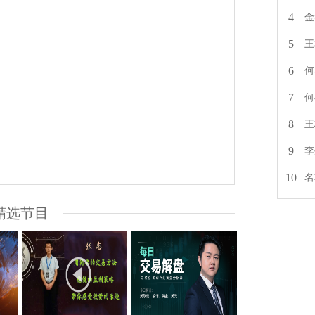
4
金
5
王
6
何
7
何
8
王
9
李
10
名
精选节目