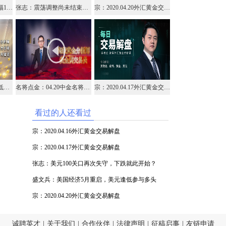
李生论金：原油早间跌幅18%，抄底不再成为佳话
张志：震荡调整尚未结束，外汇市场等待转机
宗：2020.04.20外汇黄金交易解盘
何小冰：原油创20年新低，黄金续跌可见1643
名将点金：04.20中金名将在线视频直播黄金外汇原油
宗：2020.04.17外汇黄金交易解盘
看过的人还看过
宗：2020.04.16外汇黄金交易解盘
宗：2020.04.17外汇黄金交易解盘
张志：美元100关口再次失守，下跌就此开始？
盛文兵：美国经济5月重启，美元逢低参与多头
宗：2020.04.20外汇黄金交易解盘
诚聘英才
|
关于我们
|
合作伙伴
|
法律声明
|
征稿启事
|
友链申请