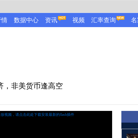
行情
数据中心
资讯
视频
汇率查询
名
济，非美货币逢高空
播放视频，
请点击此处下载安装最新的flash插件