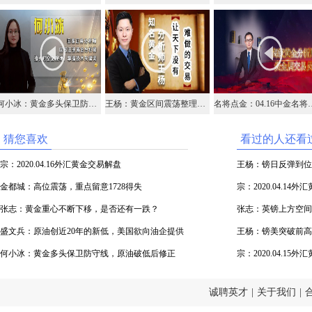
何小冰：黄金多头保卫防守线，原油破低后修正
王杨：黄金区间震荡整理，原油20附近抄底！
名将点金：04.16中金名
猜您喜欢
看过的人还看
宗：2020.04.16外汇黄金交易解盘
王杨：镑日反弹到位
金都城：高位震荡，重点留意1728得失
宗：2020.04.14
张志：黄金重心不断下移，是否还有一跌？
张志：英镑上方空间
盛文兵：原油创近20年的新低，美国欲向油企提供
王杨：镑美突破前高顺
资金
何小冰：黄金多头保卫防守线，原油破低后修正
场！
宗：2020.04.15
诚聘英才
|
关于我们
|