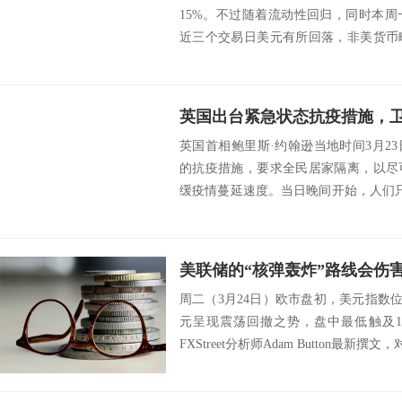
15%。不过随着流动性回归，同时本
近三个交易日美元有所回落，非美货币
措施缓解了...
英国出台紧急状态抗疫措施，
英国首相鲍里斯·约翰逊当地时间3月2
的抗疫措施，要求全民居家隔离，以尽
缓疫情蔓延速度。当日晚间开始，人们
生活必须...
美联储的“核弹轰炸”路线会伤
周二（3月24日）欧市盘初，美元指数位于
元呈现震荡回撤之势，盘中最低触及10
FXStreet分析师Adam Button最新撰文，