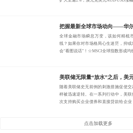
扩大至逾2%，澳元兑美元AUD/USD涨幅扩
把握最新全球市场动向——华尔街
全球金融市场瞬息万变，该如何精梳
线？如果你对市场格局心生迷茫，抑或
会“看图说话”！☆MSCI全球指数形成均线“死叉” s
美联储无限量“放水”之后，美
随着美联储史无前例的刺激措施促使交
样被迅速逆转。在一系列行动中，美联
次支持购买企业债券和直接贷款给企业
吝惜地扩大所持...
点击加载更多