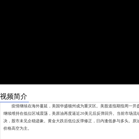
视频简介
疫情继续在海外蔓延，美国华盛顿州成为重灾区。美股道指期指周一开盘
继续维持在低位区域震荡，美原油再度逼近20美元后反弹回升。当前市场流
决，股市未见企稳迹象。黄金大跌后低位反弹修正，日内逢低参与多头。原
价格高空为主。