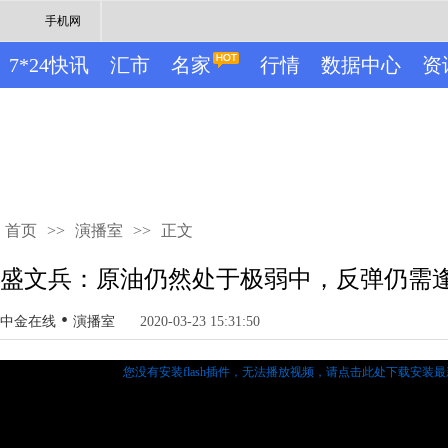
手机网
7*24快讯
汇市
名家
行情
数据中心
资
首页
>>
演播室
>>
正文
盛文兵：原油仍然处于极弱中，反弹仍需
•
中金在线
演播室
2020-03-23 15:31:50
您没有安装flash插件，无法播放视频，
请点击此处下载安装最新的