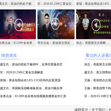
盛文兵：原油仍然处于极弱中，反弹仍需逢高空
宗：2020.03.23外汇黄金交易解盘
裴瑞：黄金短期会在1
名将点金：03.20中金名将在线视频直播黄金外汇原油
李生论金：原油首次强反弹，黄金略有筑底迹象
张志：美股第五次熔断，美元还
猜您喜欢
看过的人还看
盛文兵：原油仍然处于极弱中，反弹仍需逢高空
张志：美股第五次熔
宗：2020.03.23外汇黄金交易解盘
盛文兵：美元强势站
裴瑞：黄金短期会在1455-1515区间内反复震荡
王杨：美加拐点出现，
盛文兵：美国购买战略储备原油，原油大幅反弹
王杨：镑美趋势下跌顺
名将点金：03.20中金名将在线视频直播黄金外汇原
宗：2020.03.19
油
诚聘英才
|
关于我们
|