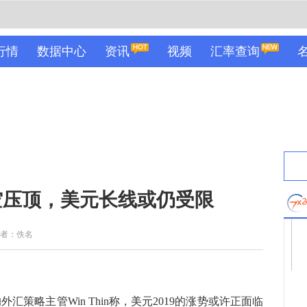
行情
数据中心
资讯
视频
汇率查询
空压顶，美元长线或仍受限
者：佚名
＆ Co.的外汇策略主管Win Thin称，美元2019的涨势或许正面临