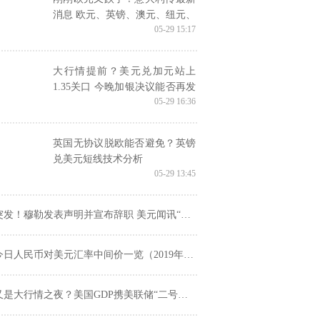
消息 欧元、英镑、澳元、纽元、
05-29 15:17
日元技术分析
大行情提前？美元兑加元站上
1.35关口 今晚加银决议能否再发
05-29 16:36
力？
英国无协议脱欧能否避免？英镑
兑美元短线技术分析
05-29 13:45
突发！穆勒发表声明并宣布辞职 美元闻讯“更上一层楼”
今日人民币对美元汇率中间价一览（2019年5月30日）
是大行情之夜？美国GDP携美联储“二号人物”重磅来袭 市场恐再剧烈波动