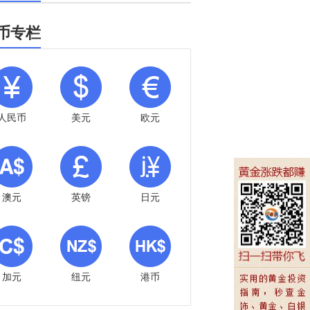
币专栏
人民币
美元
欧元
澳元
英镑
日元
加元
纽元
港币