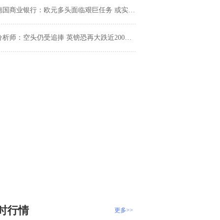
德国商业银行：欧元多头面临艰巨任务 或实现重大看涨反转
分析师：空头仍受追捧 英镑恐再大跌近200点？
时行情
更多>>