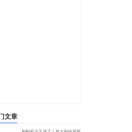
门文章
刚刚欧元又跌了！意大利传最新