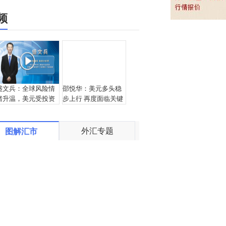
频
盛文兵：全球风险情
邵悦华：美元多头稳
绪升温，美元受投资
步上行 再度面临关键
者青睐
压力位
外汇专题
图解汇市
王杨：镑美反弹格局
盛文兵：避险支撑美
成立，1.265位置继续
元回升再度受阻，美
多！
元指数98区域直接空