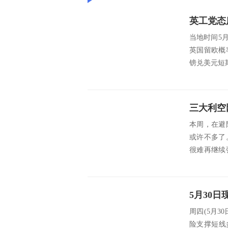
当地时间5
英国留欧概
镑兑美元短期
三大利空
本周，在避
或许不多了
很难再继续
转。 美国经.
5月30
周四(5月
险支撑短线