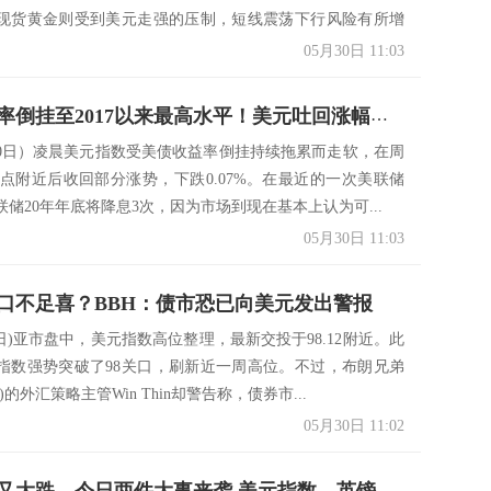
现货黄金则受到美元走强的压制，短线震荡下行风险有所增
05月30日 11:03
美债收益率倒挂至2017以来最高水平！美元吐回涨幅等待新机会，企料收益率倒挂难以消除
30日）凌晨美元指数受美债收益率倒挂持续拖累而走软，在周
00点附近后收回部分涨势，下跌0.07%。在最近的一次美联储
储20年年底将降息3次，因为市场到现在基本上认为可...
05月30日 11:03
关口不足喜？BBH：债市恐已向美元发出警报
0日)亚市盘中，美元指数高位整理，最新交投于98.12附近。此
指数强势突破了98关口，刷新近一周高位。不过，布朗兄弟
)的外汇策略主管Win Thin却警告称，债券市...
05月30日 11:02
隔夜市场又大跌、今日两件大事来袭 美元指数、英镑、日元和标普500指数技术前景分析