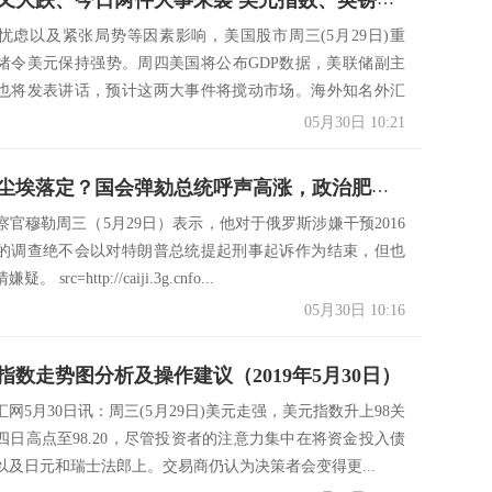
忧虑以及紧张局势等因素影响，美国股市周三(5月29日)重
绪令美元保持强势。周四美国将公布GDP数据，美联储副主
也将发表讲话，预计这两大事件将搅动市场。海外知名外汇
05月30日 10:21
“通俄门”尘埃落定？国会弹劾总统呼声高涨，政治肥皂剧施压美元
察官穆勒周三（5月29日）表示，他对于俄罗斯涉嫌干预2016
的调查绝不会以对特朗普总统提起刑事起诉作为结束，但也
src=http://caiji.3g.cnfo...
05月30日 10:16
指数走势图分析及操作建议（2019年5月30日）
网5月30日讯：周三(5月29日)美元走强，美元指数升上98关
四日高点至98.20，尽管投资者的注意力集中在将资金投入债
以及日元和瑞士法郎上。交易商仍认为决策者会变得更...