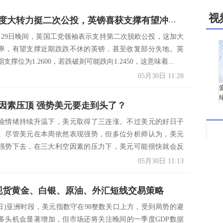
视
英工党态度大转力挺二次公投，英镑喜获支撑有望冲击1.2740
月29日晚间，英国工党领袖表示支持第二次脱欧公投，这加大
率，有望支撑近期跌跌不休的英镑，甚至收复部分失地。英
支撑位为1.2600，若跌破则可能跌向1.2450，这意味着...
05月30日 11:28
因素压顶 强势美元要走到头了？
险情绪持续升温下，美元取得了三连涨。不过美元的好日子
。尽管美元在本周依然表现强势，但多位分析师认为，美元
强势下去，在三大利空因素的压力下，美元可能很快就会反
..
05月30日 11:13
日现货黄金、白银、原油、外汇短线交易策略
30日)亚洲时段，美元指数守在98整数关口上方，受到局势的避
多头机会显著增加，但市场还将关注晚间的一季度GDP数据