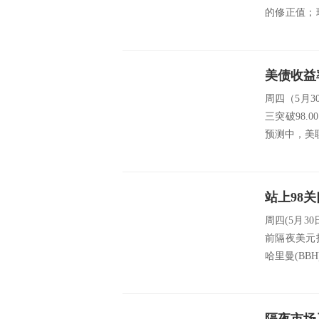
的修正值；
加；...
周四（5月
三突破98.
预测中，美联
站上98
周四(5月3
前隔夜美元
哈里曼(BBH