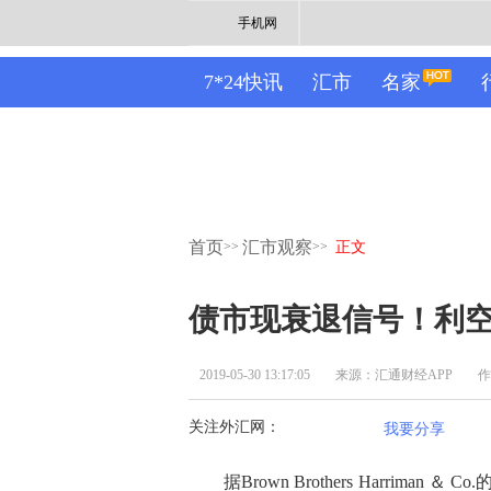
手机网
7*24快讯
汇市
名家
首页
汇市观察
>>
>>
正文
债市现衰退信号！利
2019-05-30 13:17:05
来源：汇通财经APP
作
关注外汇网：
我要分享
据Brown Brothers Harriman 