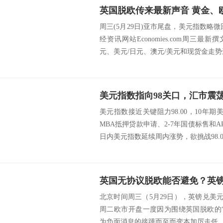
周三(5月29日)亚市尾盘，美元指数略微
经资讯网站Economies.com周三最
元、美元/日元、澳元/美元和现货金走势进
美元指数指向98关口，汇市震
美元指数接近关键阻力98.00，10年期
MBA抵押贷款申请、2-7年国债标售和A
日内美元指数延续周内涨势，欲挑战98.00
英国无协议脱欧能否避免？英
北京时间周三（5月29日），英镑兑美元在
周二欧市开盘一度因为围绕英国脱欧的
为负面消息的接踵而至而变本加厉走低。 