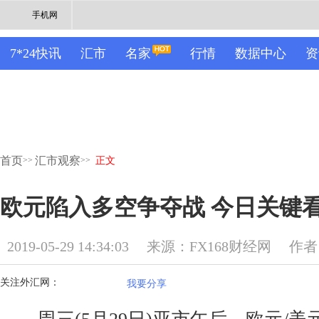
手机网
7*24快讯
汇市
名家
行情
数据中心
资
首页
汇市观察
>>
>>
正文
欧元陷入多空争夺战 今日关键
2019-05-29 14:34:03
来源：FX168财经网
作者
关注外汇网：
我要分享