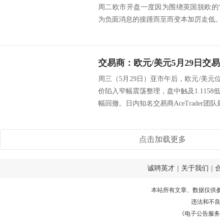
周二欧市开盘一度因为围绕英国脱欧的
为负面消息的接踵而至而变本加厉走低。 
交易商：欧元/美元5月29日交
周三（5月29日）亚市午后，欧元/美元位
价陷入窄幅震荡整理，盘中触及1.115
幅回撤。日内知名交易商AceTrader团队
点击加载更多
诚聘英才
|
关于我们
|
本站所有文章、数据仅供
违法和不
《电子公告服务许可证