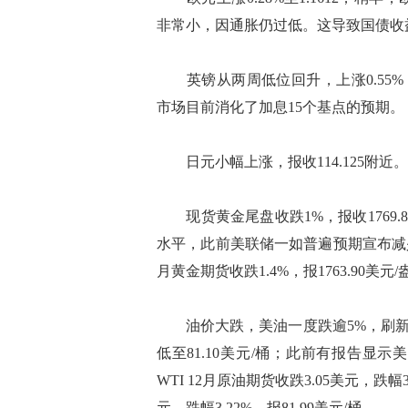
非常小，因通胀仍过低。这导致国债收
英镑从两周低位回升，上涨0.55%，
市场目前消化了加息15个基点的预期。
日元小幅上涨，报收114.125附近。
现货黄金尾盘收跌1%，报收1769.82
水平，此前美联储一如普遍预期宣布减少
月黄金期货收跌1.4%，报1763.90美元
油价大跌，美油一度跌逾5%，刷新近三
低至81.10美元/桶；此前有报告
WTI 12月原油期货收跌3.05美元，跌幅3
元，跌幅3.22%，报81.99美元/桶。