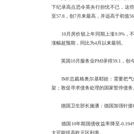
下纪录高点恐令英央行担忧不已，这些成本正
至57.8，创7月来最高，并远高于初值56.
10月房价较上年同期上涨9.9%，
涨幅超预期，同比为4月以来最弱。
英国10月服务业PMI录得59.1，创
IMF总裁格奥尔基耶娃：需要把气候
架；敦促寻求债务处理的国家暂停债务
德国卫生部长施潘：德国加强针接种的
德国10年期国债收益率降至-0.1
太可能提高欧元区利率。