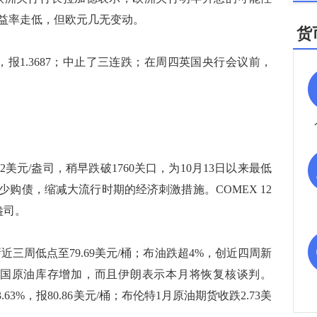
益率走低，但欧元几无变动。
货
报1.3687；中止了三连跌；在周四英国央行会议前，
美元/盎司，稍早跌破1760关口，为10月13日以来最低
购债，缩减大流行时期的经济刺激措施。COMEX 12
/盎司。
周低点至79.69美元/桶；布油跌超4%，创近四周新
显示美国原油库存增加，而且伊朗表示本月将恢复核谈判。
.63%，报80.86美元/桶；布伦特1月原油期货收跌2.73美