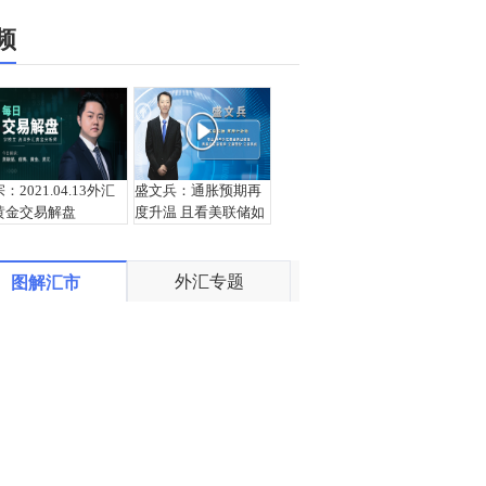
频
宗：2021.04.13外汇
盛文兵：通胀预期再
黄金交易解盘
度升温 且看美联储如
何应对
外汇专题
图解汇市
栾雪：4月13日黄金外
宗：2021.04.12外汇
汇上证解盘
黄金交易解盘