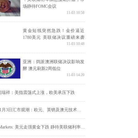
场静待FOMC会议
11-03 10:58
黄金短线突然急跌！金价逼近
1780美元 美联储决议重磅来袭
11-03 10:48
警惕金价遭遇更大抛售
亚洲：鸽派澳洲联储决议影响发
酵 澳元刷新2周低位
11-03 14:20
闫瑞祥：美指震荡式上涨，欧美承压下跌
11月3日汇市观潮：欧元、英镑及澳元技术分析
Markets: 美元走强黄金下跌 静待美联储利率决议指引