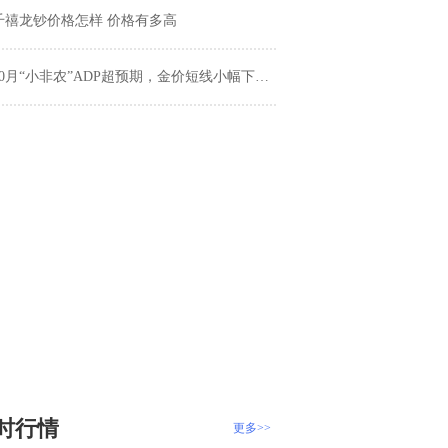
千禧龙钞价格怎样 价格有多高
0月“小非农”ADP超预期，金价短线小幅下挫，美国就业市场复苏仍缓慢
时行情
更多>>