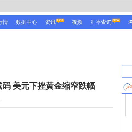
行情
数据中心
资讯
视频
汇率查询
如期减码 美元下挫黄金缩窄跌幅
者：