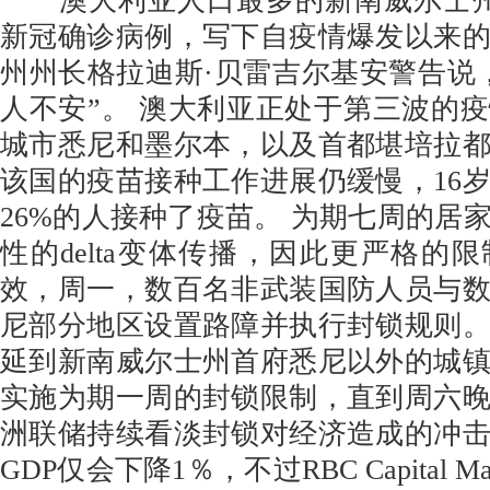
澳大利亚人口最多的新南威尔士州周
新冠确诊病例，写下自疫情爆发以来
州州长格拉迪斯·贝雷吉尔基安警告说
人不安”。 澳大利亚正处于第三波的
城市悉尼和墨尔本，以及首都堪培拉
该国的疫苗接种工作进展仍缓慢，16
26%的人接种了疫苗。 为期七周的居
性的delta变体传播，因此更严格的
效，周一，数百名非武装国防人员与
尼部分地区设置路障并执行封锁规则
延到新南威尔士州首府悉尼以外的城
实施为期一周的封锁限制，直到周六
洲联储持续看淡封锁对经济造成的冲
GDP仅会下降1％，不过RBC Capital M