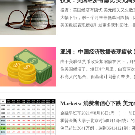
投资：美国经济有隐忧 美元闯
投资：美国经济有隐忧 美元闯关又失败20
大幅下行，创三个月来最低单日跌幅，因
美国数据表现糟糕引发更多获利回吐。非美
亚洲： 中国经济数据表现疲软
由于美联储货币政策紧缩箭在弦上，拜
住美国经济了。短短4个月里，白宫两次
和党人的配合。但基建计划悬而未决、
无分文，成...
Markets: 消费者信心下跌 
金融早班车2021年8月16日(周一）： 
霍普金斯大学于北京时间8月14日统计
例已超过3641万例，达到36414121例；死