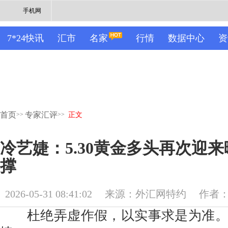
手机网
7*24快讯
汇市
名家
行情
数据中心
资
首页
专家汇评
>>
>>
正文
冷艺婕：5.30黄金多头再次迎来
撑
2026-05-31 08:41:02
来源：外汇网特约
作者
杜绝弄虚作假，以实事求是为准。