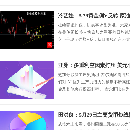
冷艺婕：5.29黄金倒V反转 原油
杜绝弄虚作假，以实事求是为准。大家
在美伊延长停火协议加之重要的日均线
之下呈现了强势V反，从日周线而言不
期如4H...
亚洲：多重利空因素打压 美元
芝加哥联储主席奥斯坦·古尔斯比周四
们对 AI 提升生产力潜力的预期不断
储及其他央行提高利率。 古尔斯比在
表示...
田洪良：5月29日主要货币
从技术上来看，美指周四上涨在99.55之