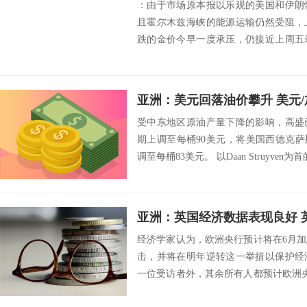
：由于市场原本报以乐观的美国和伊朗
且霍尔木兹海峡的能源运输仍然受阻，
跌的金价今早一度承压，仍接近上周五
持续了...
亚洲：美元回落油价攀升 美元
受中东地区原油产量下降的影响，高盛
期上调至每桶90美元，将美国西德克萨
调至每桶83美元。 以Daan Struyven
亚洲：英国经济数据表现良好 
经济学家认为，欧洲央行预计将在6月
击，并将在明年逆转这一举措以保护经
一位受访者外，其余所有人都预计欧洲央
制利率为...