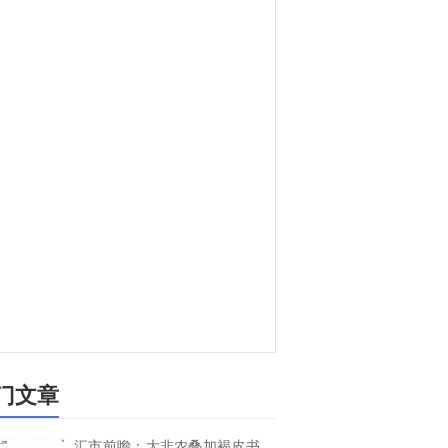
门文章
汇市前瞻：大非农叠加褐皮书，