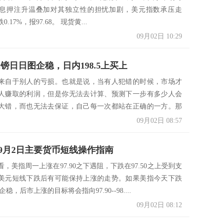
息押注升温叠加对其独立性的担忧加剧，美元指数承压走
.17%，报97.68。 现货黄...
09月02日 10:29
2镑日日图企稳，日内198.5上买上
来自于别人的亏损。也就是说，当有人犯错的时候，市场才
人赚取的利润，但是你无法去计算、预测下一步有多少人会
大错，而也无法去保证，自己每一次都站在正确的一方。那
，...
09月02日 08:57
9月2日主要货币短线操作指南
，美指周一上涨在97.90之下遇阻，下跌在97.50之上受到支
美元短线下跌后有可能保持上涨的走势。如果美指今天下跌
上企稳，后市上涨的目标将会指向97.90--98....
09月02日 08:12