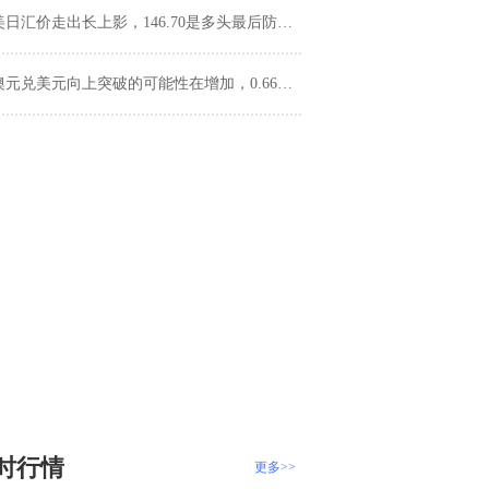
美日汇价走出长上影，146.70是多头最后防线？
澳元兑美元向上突破的可能性在增加，0.66关口近在咫尺！
时行情
更多>>