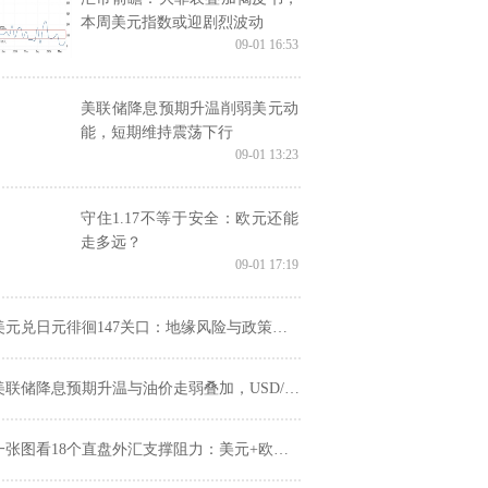
本周美元指数或迎剧烈波动
09-01 16:53
美联储降息预期升温削弱美元动
能，短期维持震荡下行
09-01 13:23
守住1.17不等于安全：欧元还能
走多远？
09-01 17:19
元兑日元徘徊147关口：地缘风险与政策分歧支撑日元避险需求
联储降息预期升温与油价走弱叠加，USD/CAD连续五日下跌至1.3740附近
张图看18个直盘外汇支撑阻力：美元+欧系日系+商品货币+新兴货币(2025年9月1日)