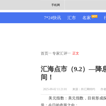
手机网
7*24快讯
汇市
名家
首页
专家汇评
>>
>>
正文
汇海点市（9.2）—
间！
2025-09-02 11:21:01
来源：外汇网特约
作
美元指数：美元指数，目前形成探
号；今日的盘面之中：