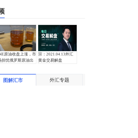
频
INE原油收盘上涨，市
宗：2021.04.13外汇
场担忧俄罗斯原油出
黄金交易解盘
口受阻
外汇专题
图解汇市
盛文兵：通胀预期再
栾雪：4月13日黄金外
度升温 且看美联储如
汇上证解盘
何应对