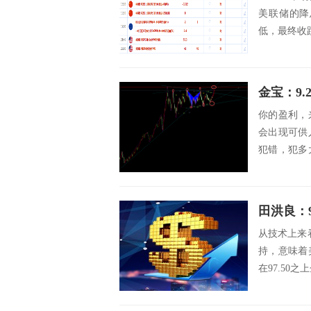
美联储的降
低，最终收跌0
金宝：9.
你的盈利，
会出现可供
犯错，犯多
么，在交易中
田洪良：
从技术上来看
持，意味着
在97.50之