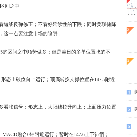
2的区间之中；
短线反弹修正；不看好延续性的下跌；同时美联储降
，这一点要注意市场的陷阱；
6.5的区间之中顺势做多；但是美日的多单位置吃的不
态上破位向上运行；顶底转换支撑位置在147.5附近
美
4
看涨信号；形态上，大阳线拉升向上；上面压力位置
美
5
一
6
CD贴合0轴附近运行；暂时在147.6上下徘徊；