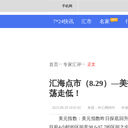
手机网
7*24快讯
汇市
名家
首页
专家汇评
>>
>>
正文
汇海点市（8.29）—
荡走低！
2025-08-29 10:01:02
来源：外汇网特约
作
美元指数：美元指数昨日探底回升，
目前4小时的区间是98.6-97.7的