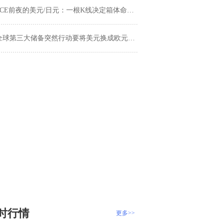
PCE前夜的美元/日元：一根K线决定箱体命运？
全球第三大储备突然行动要将美元换成欧元，外汇市场巨震前兆？
时行情
更多>>