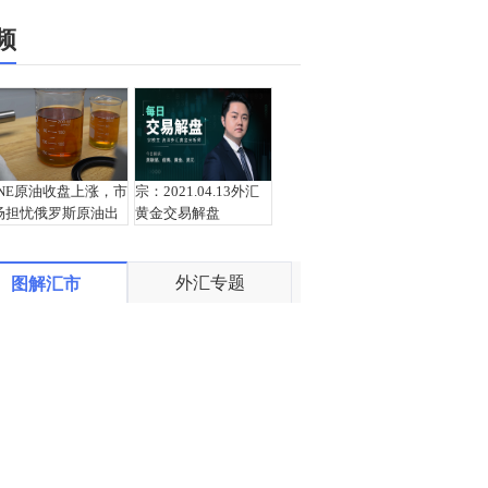
频
INE原油收盘上涨，市
宗：2021.04.13外汇
场担忧俄罗斯原油出
黄金交易解盘
口受阻
外汇专题
图解汇市
盛文兵：通胀预期再
栾雪：4月13日黄金外
度升温 且看美联储如
汇上证解盘
何应对