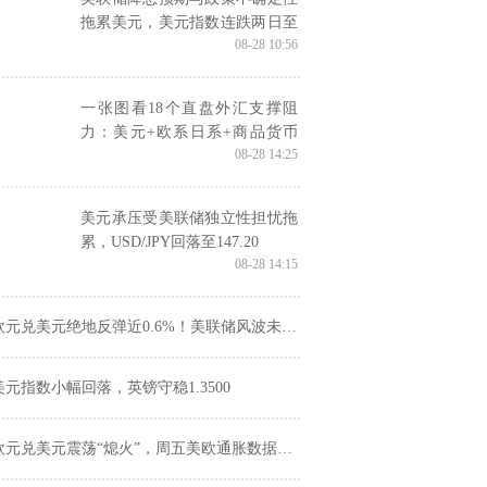
拖累美元，美元指数连跌两日至
08-28 10:56
98.135
一张图看18个直盘外汇支撑阻
力：美元+欧系日系+商品货币
08-28 14:25
+新兴货币(2025年8月28日)
美元承压受美联储独立性担忧拖
累，USD/JPY回落至147.20
08-28 14:15
元兑美元绝地反弹近0.6%！美联储风波未平，PCE数据定生死？
美元指数小幅回落，英镑守稳1.3500
欧元兑美元震荡“熄火”，周五美欧通胀数据能否打破僵局？