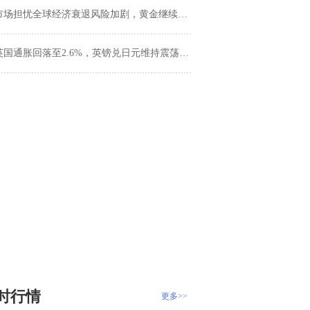
市场担忧全球经济衰退风险加剧，黄金继续走强
英国通胀回落至2.6%，英镑兑日元维持震荡下行
时行情
更多>>