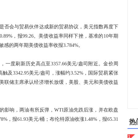
否会与贸易伙伴达成新的贸易协议，美元指数再度下
89%，报99.26。美债收益率同样下挫，基准的10年期
敏感的两年期美债收益率收报3.784%。
度刷新历史高点至3357.66美元/盎司附近。金价周
触及3342.95美元/盎司，涨幅约3.52%，国际贸易紧张
美联储主席承认经济增长放缓，美股、美元和美债收益
影响，两油有所反弹，WTI原油先跌后涨，并在欧盘
，报61.93美元/桶；布伦特原油收涨1.48%，报65.31
热