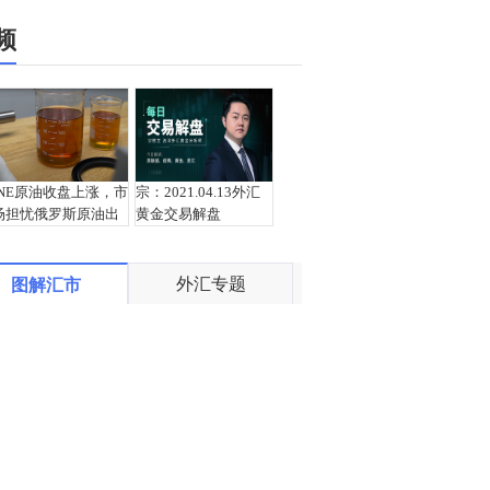
频
INE原油收盘上涨，市
宗：2021.04.13外汇
场担忧俄罗斯原油出
黄金交易解盘
口受阻
外汇专题
图解汇市
盛文兵：通胀预期再
栾雪：4月13日黄金外
度升温 且看美联储如
汇上证解盘
何应对