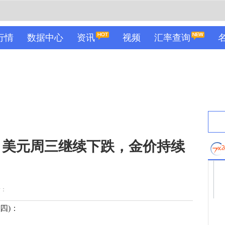
行情
数据中心
资讯
视频
汇率查询
，美元周三继续下跌，金价持续
者：
周四)：