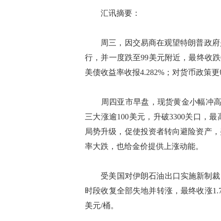
汇讯摘要：
周三，因交易商在观望特朗普政府是
行，并一度跌至99美元附近，最终收跌0.
美债收益率收报4.282%；对货币政策更
周四亚市早盘，现货黄金小幅冲高，一
三大涨逾100美元，升破3300关口，最高
局势升级，促使投资者转向避险资产，
率大跌，也给金价提供上涨动能。
受美国对伊朗石油出口实施新制裁的
时段收复全部失地并转涨，最终收涨1.78%
美元/桶。