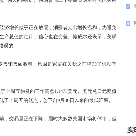
项 "伟大的协议"。特朗普周二下令调查对所有美国关键
7
8
济增长似乎正在放缓，消费者支出增长温和，为避免
生产总值的估计，信心也在变差。鲍威尔还表示，美联
错误的。
售销售额激增，原因是家庭在关税之前增加了机动车
低于上周五触及的三年高点1.1473美元。美元兑日元贬值
.03，略低于上周五的低点，创下自9月30日以来的最低汇率。
期之前，交易量正在下降，届时大多数美国市场将休市，但
实