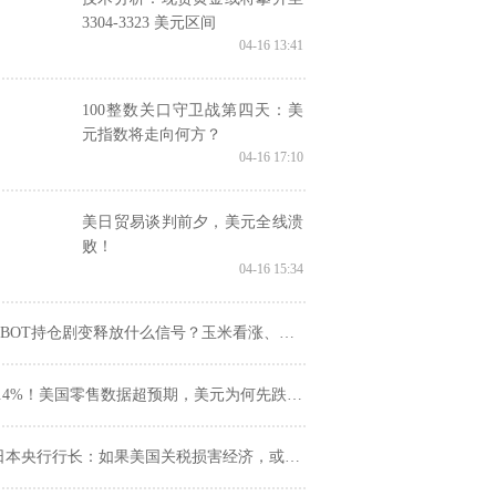
3304-3323 美元区间
04-16 13:41
100整数关口守卫战第四天：美
元指数将走向何方？
04-16 17:10
美日贸易谈判前夕，美元全线溃
败！
04-16 15:34
BOT持仓剧变释放什么信号？玉米看涨、小麦承压，谷物期货走势分化！
1.4%！美国零售数据超预期，美元为何先跌后涨？
日本央行行长：如果美国关税损害经济，或暂停加息周期