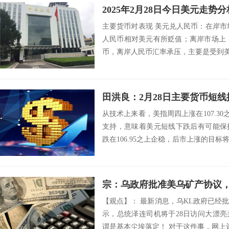
2025年2月28日今日美元走势分
主要货币对表现 美元兑人民币：在岸市场上
人民币相对美元有所贬值；离岸市场上，1
币，离岸人民币汇率承压，主要是受到美
田洪良：2月28日主要货币
从技术上来看，美指周四上涨在107.30之
支持，意味着美元短线下跌后有可能保
跌在106.95之上企稳，后市上涨的目标将会指向
宗：乌政府批准美乌矿产协议
【观点】： 最新消息，乌KL政府已经
示，总统泽连司机将于28日访问大漂
谓是基本尘埃落定！ 对于这件事，网上评