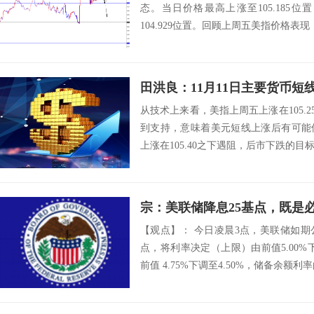
态。当日价格最高上涨至105.185位置
104.929位置。回顾上周五美指价格表现
田洪良：11月11日主要货
从技术上来看，美指上周五上涨在105.25
到支持，意味着美元短线上涨后有可能
上涨在105.40之下遇阻，后市下跌的目标将会
宗：美联储降息25基点，既是
【观点】： 今日凌晨3点，美联储如期
点，将利率决定（上限）由前值5.00%下
前值 4.75%下调至4.50%，储备余额利率由