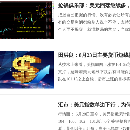
抢钱俱乐部：美元回落继续多
把握自己把握的行情。没有必要让所有
有的交易利润都给别人说个不停，支持
个人而不揭穿，就懂格局的意义，当你
的重要性，活着...
田洪良：8月23日主要货币
从技术上来看，美指周四上涨在101.65之
支持，意味着美元短线下跌后有可能保
跌在101.15之上企稳，后市上涨的目标将会指向
汇市：美元指数单边下行，为
行情面： 6月28日至今，美元指数累计跌幅
104、103、102、101总计6个关
看，黄金以美元计价，当美元指数下跌时，