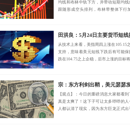
均线和布林中轨下方，并带动短期均线
跟随形成空头排列，布林带整体下行加
态，绿柱势能持...
田洪良：5月24日主要货币
从技术上来看，美指周四上涨在105.15之
支持，意味着美元短线下跌后有可能保
跌在104.75之上企稳，后市上涨的目标将会指向
宗：东方利剑出鞘，美元瑟瑟
【观点】：今日的重磅消息大家都看到
真是太爽了！这下子可让太多哔哔的人
人都认清了现实，因为东方巨龙正式出
绝不收...