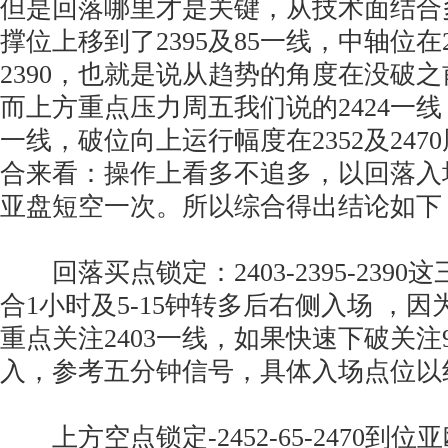
但是回落哪里才是关键，从技术面结合
撑位上移到了2395及85一线，中轴位在
2390，也就是说从趋势的角度在没破
而上方重点压力周五我们说的2424一线
一线，破位向上运行幅度在2352及24
合来看：操作上看多不追多，以回落入
亚盘短空一次。所以综合得出结论如
回落买点锁定：2403-2395-239
合1小时及5-15钟转多后右侧入场 ，
重点关注2403一线，如果快速下破关注9
入，参考五分钟信号，具体入场点位以
上方空点锁定-2452-65-2470到