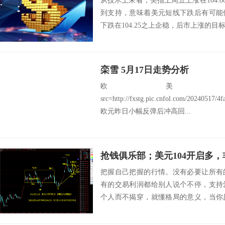
从技术上来看，美指上周五上涨在104.80
到支持，意味着美元短线下跌后有可能
下跌在104.25之上企稳，后市上涨的目标将会
栾雪 5月17日走势分析
欧美：EU
src=http://fxstg.pic.cnfol.com/20240517/
欧元昨日小幅反弹后冲高回...
抢钱俱乐部；美元104开启多
把握自己把握的行情。没有必要让所有
有的交易利润都给别人说个不停，支持
个人而不揭穿，就懂格局的意义，当你
的重要性，活着...