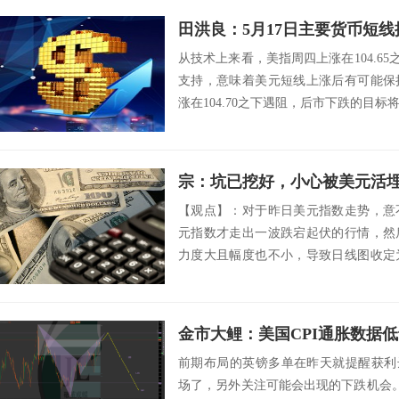
田洪良：5月17日主要货币
从技术上来看，美指周四上涨在104.65之
支持，意味着美元短线上涨后有可能保
涨在104.70之下遇阻，后市下跌的目标将会指向
宗：坑已挖好，小心被美元活
【观点】：对于昨日美元指数走势，意
元指数才走出一波跌宕起伏的行情，然
力度大且幅度也不小，导致日线图收定
去想，是不...
前期布局的英镑多单在昨天就提醒获利
场了，另外关注可能会出现的下跌机会。