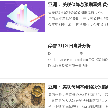
亚洲： 美联储降息预期重燃 
美联储3月议息会议如期继续按兵不动
年内三次降息的预期，并没有如担心的
会重申利率已处于周期峰值，今年某个
认为，宽松预...
栾雪 3月21日走势分析
欧美：EU
src=http://fxstg.pic.cnfol.com/20240321
欧元昨日反弹至第一阻力附...
亚洲： 美联储利率维稳决议偏
周四凌晨，美联储公布3月利率决议。联
一致同意的方式决定维持利率区间在5.25
望中上调了今年经济、核心通胀预测，利