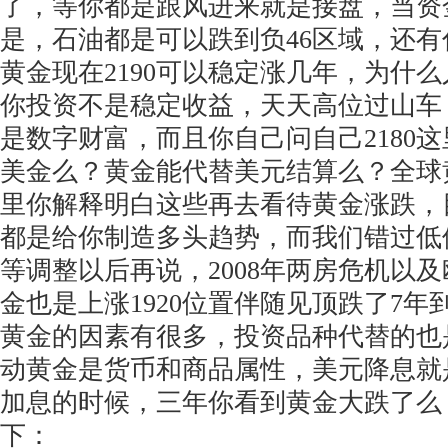
了，等你都是跟风进来就是接盘，当资
是，石油都是可以跌到负46区域，还
黄金现在2190可以稳定涨几年，为什
你投资不是稳定收益，天天高位过山车
是数字财富，而且你自己问自己2180这
美金么？黄金能代替美元结算么？全球
里你解释明白这些再去看待黄金涨跌，
都是给你制造多头趋势，而我们错过低
等调整以后再说，2008年两房危机以
金也是上涨1920位置伴随见顶跌了7年到
黄金的因素有很多，投资品种代替的也
动黄金是货币和商品属性，美元降息就
加息的时候，三年你看到黄金大跌了么
下：