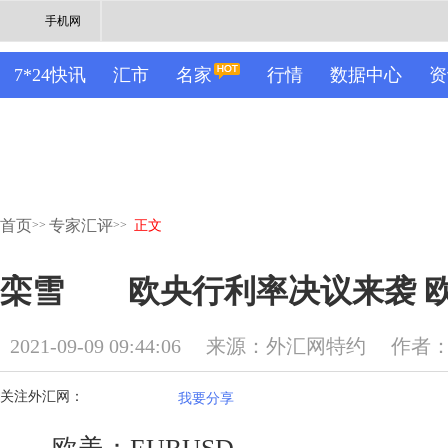
手机网
7*24快讯
汇市
名家
行情
数据中心
资
首页
专家汇评
>>
>>
正文
栾雪 欧央行利率决议来袭 
2021-09-09 09:44:06
来源：外汇网特约
作者
关注外汇网：
我要分享