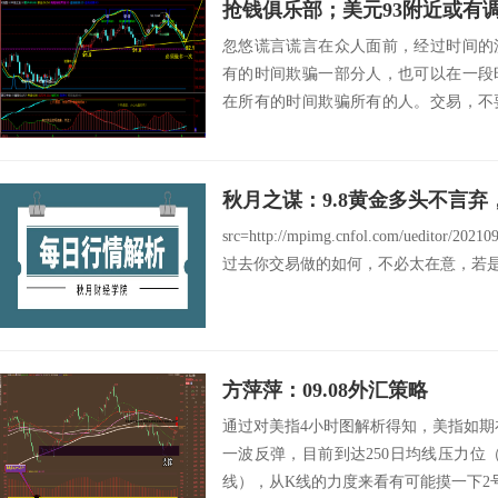
忽悠谎言谎言在众人面前，经过时间的
有的时间欺骗一部分人，也可以在一段
在所有的时间欺骗所有的人。交易，不
好，也不一定人...
秋月之谋：9.8黄金多头不言弃，
src=http://mpimg.cnfol.com/ueditor/20
过去你交易做的如何，不必太在意，若是顺
方萍萍：09.08外汇策略
通过对美指4小时图解析得知，美指如期在
一波反弹，目前到达250日均线压力位（
线），从K线的力度来看有可能摸一下2号