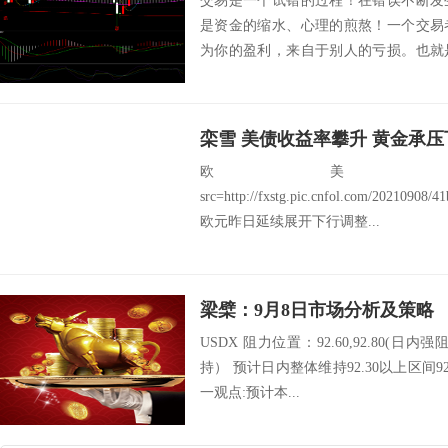
交易是一个试错的过程！在错误不断发
是资金的缩水、心理的煎熬！一个交易
为你的盈利，来自于别人的亏损。也就
才会出现可供人...
栾雪 美债收益率攀升 黄金承压
欧美：EU
src=http://fxstg.pic.cnfol.com/20210908
欧元昨日延续展开下行调整...
梁檗：9月8日市场分析及策略
USDX 阻力位置：92.60,92.80(日内
持） 预计日内整体维持92.30以上区间92.30
一观点:预计本...