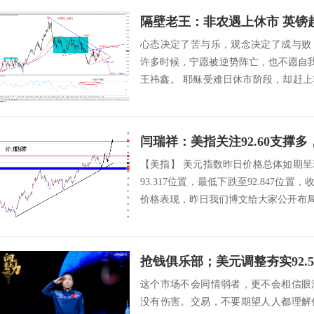
隔壁老王：非农遇上休市 英镑
心态决定了苦与乐，观念决定了成与败
许多时候，宁愿被逆势阵亡，也不愿自我
王祎鑫。 耶稣受难日休市阶段，却赶
情了，期...
闫瑞祥：美指关注92.60支撑
【美指】 美元指数昨日价格总体如期
93.317位置，最低下跌至92.847位置
价格表现，昨日我们博文给大家公开布局93.2
抢钱俱乐部；美元调整夯实92.
这个市场不会同情弱者，更不会相信眼
没有伤害。交易，不要期望人人都理解