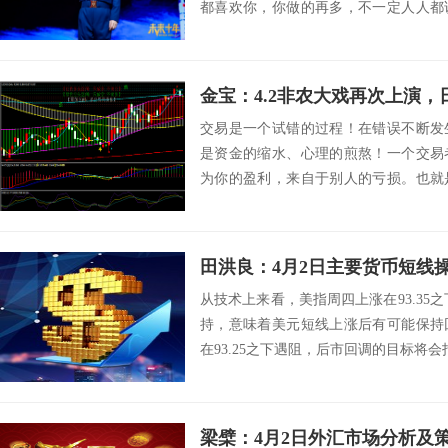
都喜欢你，你做的再多，不一定人人都
去看你艰辛过程...
金宝：4.2非农大戏再次上演
交易是一个试错的过程！在错误不断发
是资金的缩水、心理的煎熬！一个交易
为你的盈利，来自于别人的亏损。也就
才会出现可供人...
田洪良：4月2日主要货币短
从技术上来看，美指周四上涨在93.35之
持，意味着美元短线上涨后有可能保持
在93.25之下遇阻，后市回调的目标将会指向92
梁檗：4月2日外汇市场分析及