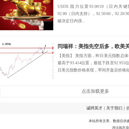
USDX 阻力位置93.00/10（日内关键
92.80（日内支持），92.50/60，92.20/30
破决定日内强...
闫瑞祥：美指先空后多，欧美关注
【美指】 美指方面，昨日美元指数总
最高于93.414位置，最低下跌至92.95
日美元指数价格表现，早间开盘后价格短线
点击加载更多
诚聘英才
|
关于我们
|
本站所有文章、数据仅供
违法和不