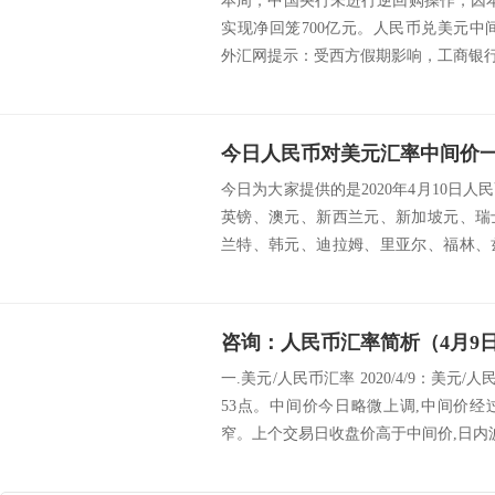
本周，中国央行未进行逆回购操作，因本
实现净回笼700亿元。人民币兑美元中间价
外汇网提示：受西方假期影响，工商银行今
今日人民币对美元汇率中间价一览
今日为大家提供的是2020年4月10日
英镑、澳元、新西兰元、新加坡元、瑞
兰特、韩元、迪拉姆、里亚尔、福林、
挪威克...
咨询：人民币汇率简析（4月9
一.美元/人民币汇率 2020/4/9：美元/
53点。中间价今日略微上调,中间价
窄。上个交易日收盘价高于中间价,日内波幅