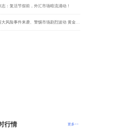
张志：复活节假前，外汇市场暗流涌动！
大风险事件来袭、警惕市场剧烈波动 黄金、白银、欧元、美元指数、英镑、日元及澳元最新技术前景分析
时行情
更多>>