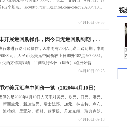
兑美元中间价报7.0354元，较上一交易日（4月9日）的
2个基点。 src=http://caiji.3g.cnfol.com/colect/202004/10...
视
04月10日 09:53
中国央行未开展逆回购操作，因今日无逆回购到期，当日实现零投放零回笼。
央行未进行逆回购操作，因本周有700亿元逆回购到期，本周
00亿元。人民币兑美元中间价较上日调升182点至7.0354。
：受西方假期影响，工商银行今日（周五）4点开始暂...
04月10日 09:25
币对美元汇率中间价一览（2020年4月10日）
提供的是2020年4月10日人民币对美元、欧元、日元、港元、
、新西兰元、新加坡元、瑞士法郎、加元、林吉特、卢布、
、迪拉姆、里亚尔、福林、兹罗提、丹麦克朗、瑞典克朗、
04月10日 09:18