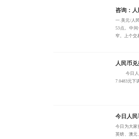
咨询：人
一.美元/人民
53点。中
窄。上个交易
人民币兑美
今日人民币
7.0483元下调53
今日人民
今日为大家
英镑、澳元