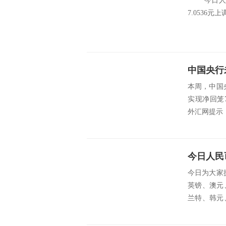
今日人民币
7.0536元上调18
本周，中国
实现净回笼7
外汇网提示
今日人民
今日为大家
英镑、澳元
兰特、韩元
挪威克...