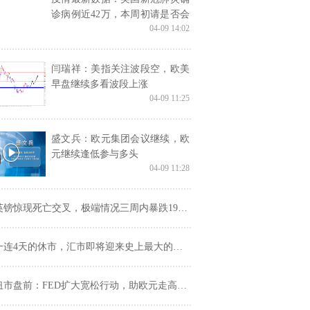
诊病例近42万，本周初请是否会
04-09 14:02
破900万？
闫瑞祥：美指关注波段空，欧美
早盘继续多看波段上涨
04-09 11:25
盛文兵：欧元集团会议继续，欧
元继续逢低参与多头
04-09 11:28
镑惊现死亡交叉，极端情况三周内暴跌1900点！机构为何如此悲观？
一连4天的休市，汇市即将迎来史上最大的行情？
市盘前：FED扩大宽松行动，助欧元走高80余点；美油剧震近10%，俄沙继续“扳手腕”