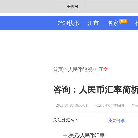
手机网
7*24快讯
汇市
名家
首页
人民币透视
>>
>>
正文
咨询：人民币汇率简析
2020-04-10 10:55:01
来源：外汇网特约
作
关注外汇网：
我要分享
一.美元/人民币汇率