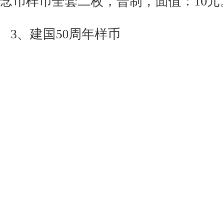
念币样币全套二枚，普制，面值：10元
3、建国50周年样币