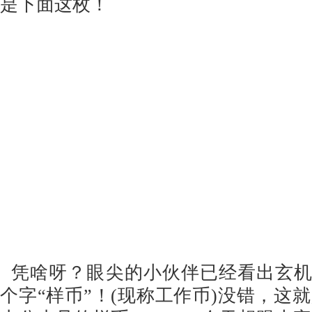
是下面这枚！
凭啥呀？眼尖的小伙伴已经看出玄机
个字“样币”！(现称工作币)没错，这