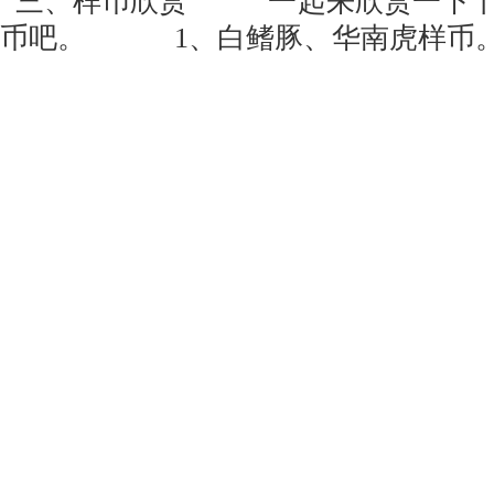
三、样币欣赏 一起来欣赏一下十
币吧。 1、白鳍豚、华南虎样币