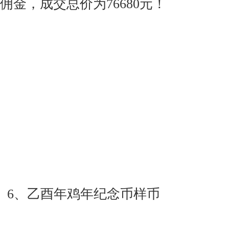
佣金，成交总价为76680元！
6、乙酉年鸡年纪念币样币