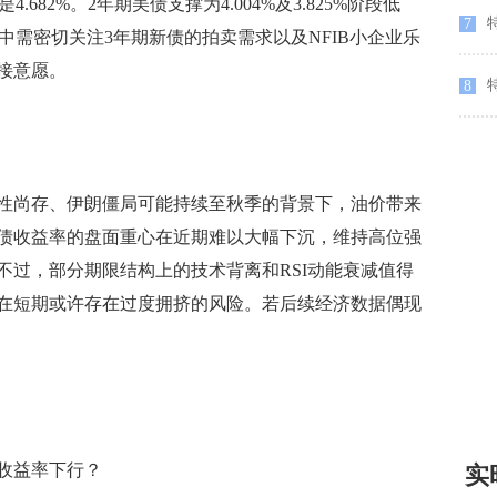
是4.682%。2年期美债支撑为4.004%及3.825%阶段低
特
7
域。盘中需密切关注3年期新债的拍卖需求以及NFIB小企业乐
接意愿。
特
8
尚存、伊朗僵局可能持续至秋季的背景下，油价带来
债收益率的盘面重心在近期难以大幅下沉，维持高位强
不过，部分期限结构上的技术背离和RSI动能衰减值得
在短期或许存在过度拥挤的风险。若后续经济数据偶现
收益率下行？
实