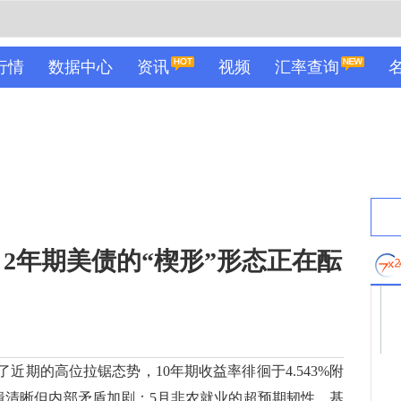
行情
数据中心
资讯
视频
汇率查询
2年期美债的“楔形”形态正在酝
近期的高位拉锯态势，10年期收益率徘徊于4.543%附
心逻辑清晰但内部矛盾加剧：5月非农就业的超预期韧性，基