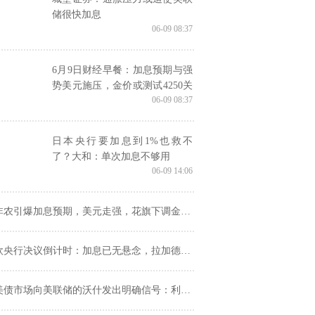
储很快加息
06-09 08:37
6月9日财经早餐：加息预期与强
势美元施压，金价或测试4250关
06-09 08:37
口，伊朗释放谈判信号限制油价
涨幅
日本央行要加息到1%也救不
了？大和：单次加息不够用
06-09 14:06
农引爆加息预期，美元走强，花旗下调金价至 4000！黄金要大跌？
央行决议倒计时：加息已无悬念，拉加德如何引导9月路径成关键
美债市场向美联储的沃什发出明确信号：利率不够高