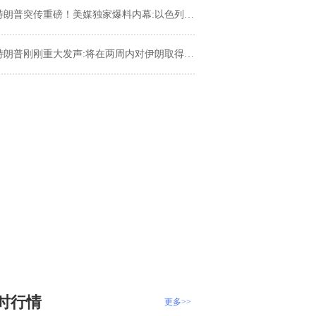
朗普突传重磅！美媒独家爆料内幕:以色列与伊朗如何险些将特朗普拉回战争
朗普刚刚重大发声:将在两周内对伊朗取得“全面胜利”！叫停以色列的“猛攻”
时行情
更多>>