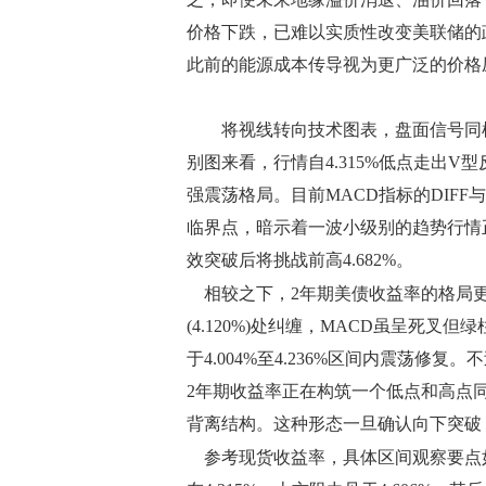
价格下跌，已难以实质性改变美联储的
此前的能源成本传导视为更广泛的价格
将视线转向技术图表，盘面信号同样呈
别图来看，行情自4.315%低点走出V型
强震荡格局。目前MACD指标的DIF
临界点，暗示着一波小级别的趋势行情正
效突破后将挑战前高4.682%。
相较之下，2年期美债收益率的格局更为
(4.120%)处纠缠，MACD虽呈死
于4.004%至4.236%区间内震荡
2年期收益率正在构筑一个低点和高点同步
背离结构。这种形态一旦确认向下突破，可
参考现货收益率，具体区间观察要点如下