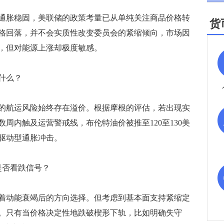
胀稳固，美联储的政策考量已从单纯关注商品价格转
货
格回落，并不会实质性改变委员会的紧缩倾向，市场因
，但对能源上涨却极度敏感。
什么？
航运风险始终存在溢价。根据摩根的评估，若出现实
周内触及运营警戒线，布伦特油价被推至120至130美
驱动型通胀冲击。
否看跌信号？
动能衰竭后的方向选择。但考虑到基本面支持紧缩定
。只有当价格决定性地跌破楔形下轨，比如明确失守