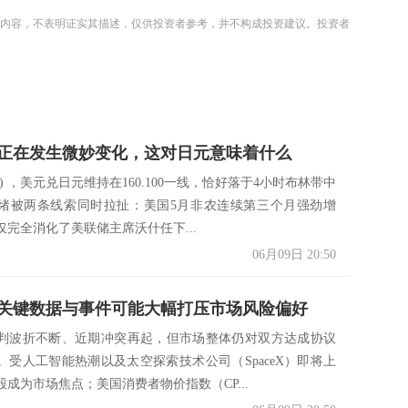
内容，不表明证实其描述，仅供投资者参考，并不构成投资建议。投资者
正在发生微妙变化，这对日元意味着什么
日) ，美元兑日元维持在160.100一线，恰好落于4小时布林带中
绪被两条线索同时拉扯：美国5月非农连续第三个月强劲增
仅完全消化了美联储主席沃什任下...
06月09日 20:50
关键数据与事件可能大幅打压市场风险偏好
判波折不断、近期冲突再起，但市场整体仍对双方达成协议
。受人工智能热潮以及太空探索技术公司（SpaceX）即将上
成为市场焦点；美国消费者物价指数（CP...