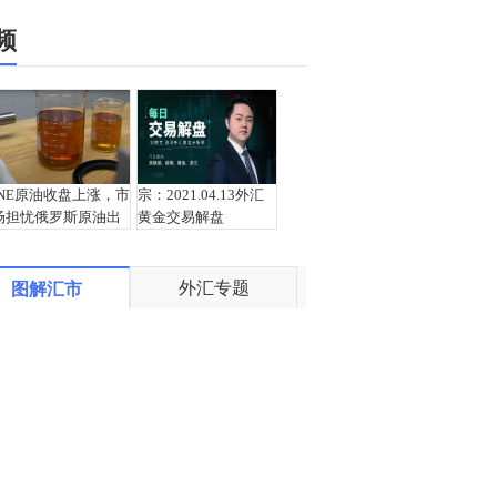
频
INE原油收盘上涨，市
宗：2021.04.13外汇
场担忧俄罗斯原油出
黄金交易解盘
口受阻
外汇专题
图解汇市
盛文兵：通胀预期再
栾雪：4月13日黄金外
度升温 且看美联储如
汇上证解盘
何应对