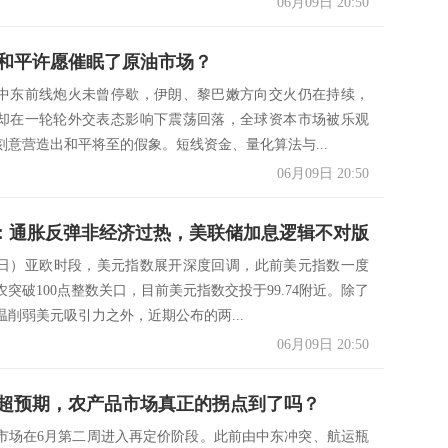
06月09日 20:50
和平许愿催眠了原油市场？
中东前线炮火未曾停歇，伊朗、黎巴嫩方向交火仍在持续，
却在一轮轮外交表态影响下震荡回落，全球资本市场被乐观
刻意营造出和平将至的假象。短线资金、量化算法与...
06月09日 20:50
瞻：通胀反弹非经济过热，美联储加息逻辑不对版
9日）亚欧时段，美元指数展开深度回调，此前美元指数一度
突破100点整数关口，目前美元指数交投于99.74附近。除了
温削弱美元吸引力之外，近期公布的两...
06月09日 20:50
超预期，农产品市场真正的拐点到了吗？
市场在6月第二周进入再定价阶段。此前由中东冲突、航运瓶