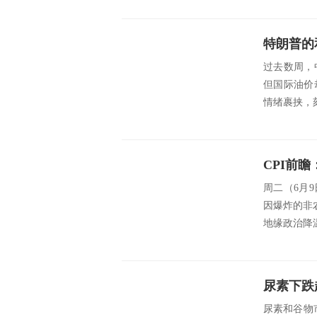
特朗普的
过去数周，
但国际油价
情绪裹挟，
CPI前
周二（6月
因爆炸的非农
地缘政治降
尿素下跌
尿素和谷物