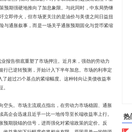
策预期强硬地推向了加息象限。与此同时，中东局势继
吁立即停火，但市场更关注的是油价与美债之间日益扭
险与通胀叙事，而是一场关乎通胀预期固化与货币紧缩
业报告彻底重塑了市场押注。近月来，强劲的劳动力
银行已逆转预测，开始计入下半年加息。市场的利率定
入了超过25个基点的紧缩幅度。这种转向让美债收益率
征。
空头。市场主流观点指出，在劳动力市场稳固、通胀
续高企会迅速且近乎一比一地传导至长端收益率上行。
热
胀预期脱锚的信号，进而强化对紧缩政策的定价。反
，收益率的下行幅度也将相当有限。原因是单一的能源