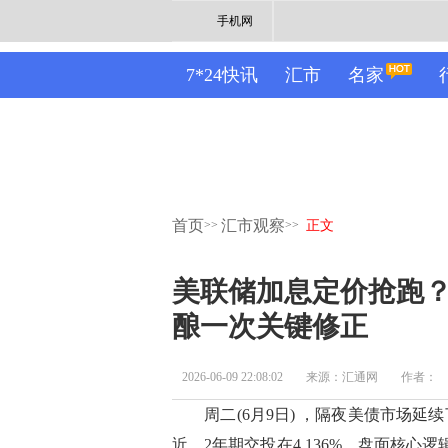
手机网
7*24快讯
汇市
名家
首页
汇市观察
>>
>>
正文
美联储加息定价抢跑？
酿一次关键修正
2026-06-09 22:08:02
来源：汇通网
作者：
周二(6月9日) ，隔夜美债市场延续了
近，2年期交投在4.136%。盘面核