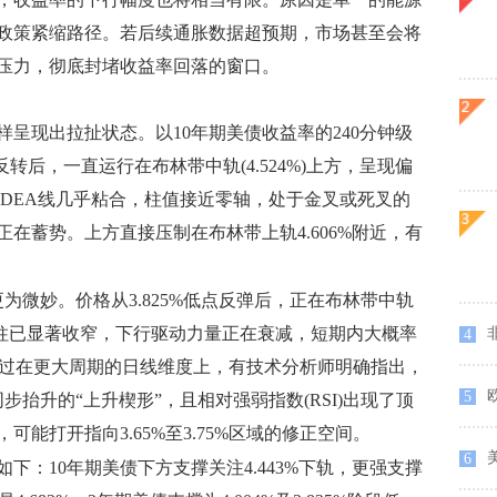
政策紧缩路径。若后续通胀数据超预期，市场甚至会将
压力，彻底封堵收益率回落的窗口。
现出拉扯状态。以10年期美债收益率的240分钟级
反转后，一直运行在布林带中轨(4.524%)上方，呈现偏
F与DEA线几乎粘合，柱值接近零轴，处于金叉或死叉的
在蓄势。上方直接压制在布林带上轨4.606%附近，有
微妙。价格从3.825%低点反弹后，正在布林带中轨
叉但绿柱已显著收窄，下行驱动力量正在衰减，短期内大概率
非
4
修复。不过在更大周期的日线维度上，有技术分析师明确指出，
欧
5
抬升的“上升楔形”，且相对强弱指数(RSI)出现了顶
能打开指向3.65%至3.75%区域的修正空间。
6
：10年期美债下方支撑关注4.443%下轨，更强支撑