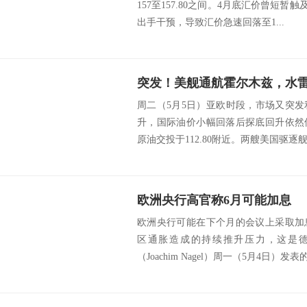
157至157.80之间。4月底汇价曾短暂触
出手干预，导致汇价急速回落至1...
突发！美舰通航霍尔木兹，水
周二（5月5日）亚欧时段，市场又突
升，国际油价小幅回落后探底回升依然
原油交投于112.80附近。两艘美国驱逐舰
欧洲央行高官称6月可能加息
欧洲央行可能在下个月的会议上采取加
区通胀造成的持续推升压力，这是德
（Joachim Nagel）周一（5月4日）发表