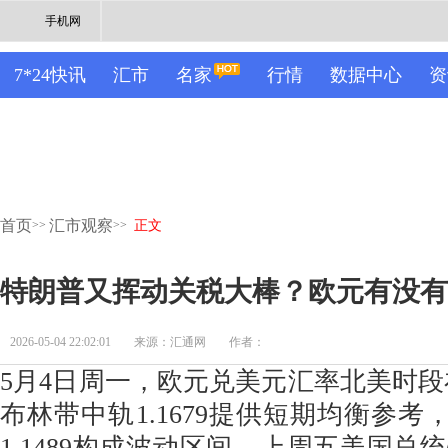
手机网
7*24快讯
汇市
名家
行情
数据中心
资
首页
汇市观察
>>
>>
正文
特朗普又挥动关税大棒？欧元有没有
2026-05-04 22:02:01
来源：汇通网
作者：
5月4日周一，欧元兑美元汇率北美时段在
布林带中轨1.1679提供短期均衡参考，上
1.1489构成波动区间。上周五美国总