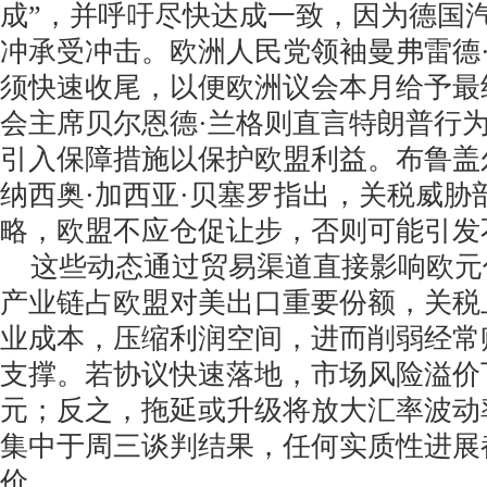
成”，并呼吁尽快达成一致，因为德国
冲承受冲击。欧洲人民党领袖曼弗雷德
须快速收尾，以便欧洲议会本月给予最
会主席贝尔恩德·兰格则直言特朗普行为
引入保障措施以保护欧盟利益。布鲁盖
纳西奥·加西亚·贝塞罗指出，关税威胁
略，欧盟不应仓促让步，否则可能引发
这些动态通过贸易渠道直接影响欧元
产业链占欧盟对美出口重要份额，关税
业成本，压缩利润空间，进而削弱经常
支撑。若协议快速落地，市场风险溢价
元；反之，拖延或升级将放大汇率波动
集中于周三谈判结果，任何实质性进展
价。