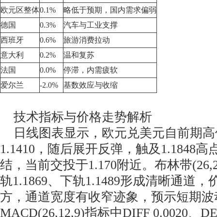
欧元区整体
0.1%
略低于预期，国内需求偏弱
德国
0.3%
汽车与工业支撑
西班牙
0.6%
旅游消费拉动
意大利
0.2%
温和复苏
法国
0.0%
停滞，内需疲软
爱尔兰
-2.0%
基数效应与收缩
技术指标与价格走势解析
日线图表显示，欧元兑美元自前期高位1
1.1410，随后展开反弹，触及1.184
结，当前交投于1.170附近。布林带(26,2
轨1.1869、下轨1.1489形成清晰通
方，通道宽度有收窄迹象，预示短期波
MACD(26,12,9)指标中DIFF 0.0020、D