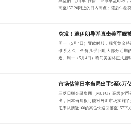
典型的“过山车”行情：亚市早盘时段
高至157.20附近的日内高点；随后午盘突发
突发！遭伊朗导弹直击美军舰被
周一（5月4日）亚欧时段，现货黄金持
维系太久，金价几乎回吐大部分近期的
近。周一（5月4日）晚间美国将正式启动
三菱日联金融集团（MUFG）高级货币分析师
出，日本当局很可能对外汇市场实施了
汇率从接近160的高位快速回落至157下方.