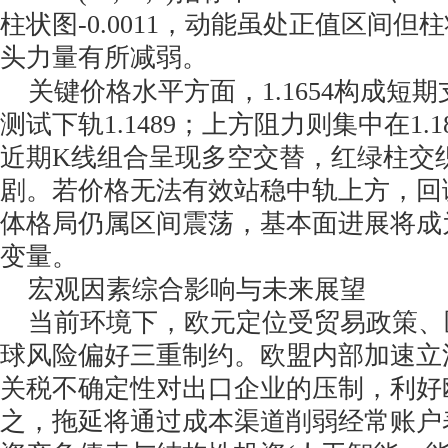
柱状图-0.0011，动能虽处正值区间
头力量有所减弱。
关键价格水平方面，1.1654构成短
测试下轨1.1489；上方阻力则集中在1.18
近期K线组合呈现多空交替，红绿柱交
剧。若价格无法有效站稳中轨上方，回
体格局仍属区间震荡，基本面进展将成
变量。
宏观因素综合影响与未来展望
当前环境下，欧元定位受贸易政策、
球风险偏好三重制约。欧盟内部加速立
关税不确定性对出口企业的压制，利好
之，拖延将通过成本渠道削弱经常账户