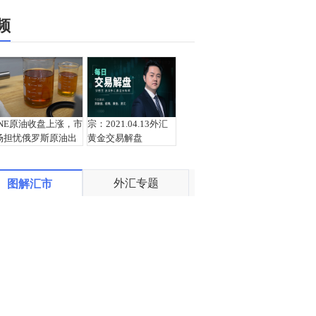
频
INE原油收盘上涨，市
宗：2021.04.13外汇
场担忧俄罗斯原油出
黄金交易解盘
口受阻
外汇专题
图解汇市
盛文兵：通胀预期再
栾雪：4月13日黄金外
度升温 且看美联储如
汇上证解盘
何应对