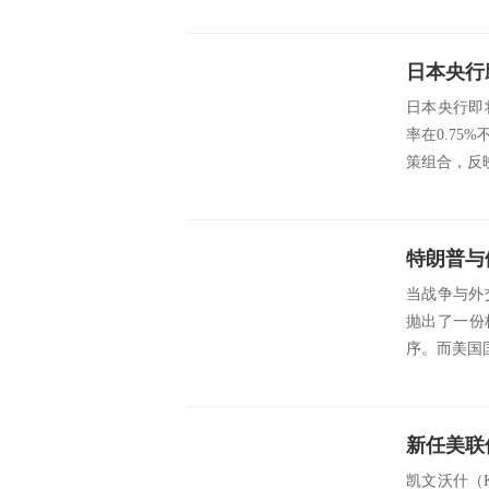
日本央行即
率在0.7
策组合，反
当战争与外
抛出了一份
序。而美国国
凯文沃什（K