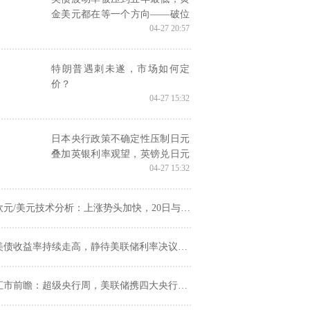
金美元都在等一个方向——破位
04-27 20:57
倒计时已开始
特朗普遇刺未遂，市场如何定
价？
04-27 15:32
日本央行政策不确定性压制日元
叠加英银利率观望，英镑兑日元
04-27 15:32
升至215.70附近
元/美元技术分析：上涨势头加快，20日与200日均线出现金叉
美债收益率持续走高，静待美联储利率决议落地
汇市前瞻：超级央行周，美联储携四大央行利率决议