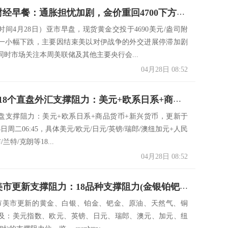
4月28日财经早餐：通胀担忧加剧，金价重回4700下方，全球供应紧张，油价创两周新高
时间4月28日）亚市早盘，现货黄金交投于4690美元/盎司附
一小幅下跌，主要因结束美以对伊战争的外交进展停滞加剧
同时市场关注本周美联储及其他主要央行会...
04月28日 08:52
一张图看18个直盘外汇支撑阻力：美元+欧系日系+商品货币+新兴货币(2026年4月28日)
盘支撑阻力：美元+欧系日系+商品货币+新兴货币，更新于
28日周二06:45，具体美元/欧元/日元/英镑/瑞郎/澳纽加元+人民
/兰特/克朗等18...
04月28日 08:52
4月27日美市更新支撑阻力：18品种支撑阻力(金银铂钯原油天然气铜及十大货币对)
美市美市更新的黄金、白银、铂金、钯金、原油、天然气、铜
及：美元指数、欧元、英镑、日元、瑞郎、澳元、加元、纽