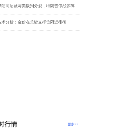
伊朗高层就与美谈判分裂，特朗普停战梦碎
技术分析：金价在关键支撑位附近徘徊
时行情
更多>>