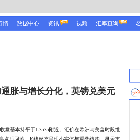
行情
数据中心
资讯
视频
汇率查询
加通胀与增长分化，英镑兑美元
基本持平于1.3535附近。汇价在欧洲与美盘时段维
75高点后回落，K线形态呈现小实体与重叠结构，显示市