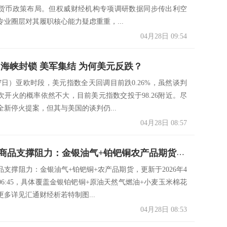
货币政策布局。但权威财经机构专项调研数据同步传出利空
专业圈层对其履职核心能力疑虑重重，...
04月28日 09:54
 海峡封锁 美军集结 为何美元反跌？
27日）亚欧时段，美元指数全天回调目前跌0.26%，虽然谈判
次开火的概率依然不大，目前美元指数交投于98.26附近。尽
全新停火提案，但其与美国的谈判仍...
04月28日 08:57
一张图看商品支撑阻力：金银油气+铂钯铜农产品期货(2026年4月28日)
品支撑阻力：金银油气+铂钯铜+农产品期货，更新于2026年4
06:45，具体覆盖金银铂钯铜+原油天然气燃油+小麦玉米棉花
更多详见汇通财经析若特制图...
04月28日 08:53