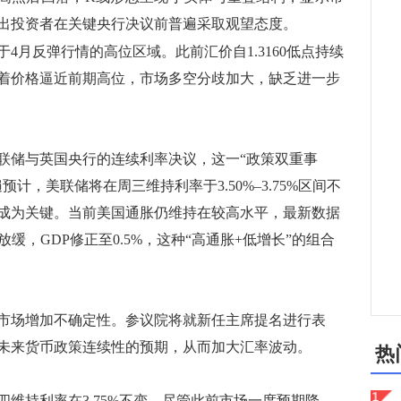
出投资者在关键央行决议前普遍采取观望态度。
月反弹行情的高位区域。此前汇价自1.3160低点持续
着价格逼近前期高位，市场多空分歧加大，缺乏进一步
储与英国央行的连续利率决议，这一“政策双重事
计，美联储将在周三维持利率于3.50%–3.75%区间不
成为关键。当前美国通胀仍维持在较高水平，最新数据
放缓，GDP修正至0.5%，这种“高通胀+低增长”的组合
场增加不确定性。参议院将就新任主席提名进行表
未来货币政策连续性的预期，从而加大汇率波动。
热
持利率在3.75%不变。尽管此前市场一度预期降