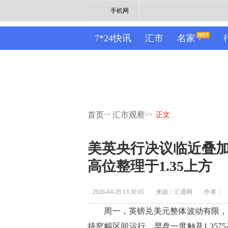
手机网
7*24快讯
汇市
名家
首页
汇市观察
>>
>>
正文
美英央行决议临近叠
高位整理于1.35上方
2026-04-28 13:30:05
来源：汇通网
作者：
周一，英镑兑美元整体波动有限，收盘
持窄幅区间运行，早盘一度触及1.35