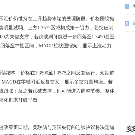
7
汇价仍维持在上升趋势末端的整理阶段。价格围绕短
8
明显减弱。上方1.3575区域构成第一阻力，若突破则
1.3500为关键支撑，若跌破则可能进一步回落至1.3450甚至
从高位回落至中性区间，MACD柱状图缩短，显示上涨动力
，价格在1.3500至1.3575之间反复运行。短期趋
动，MACD在零轴附近反复交叉，显示多空力量均衡。若
线跟涨；反之若跌破支撑，则可能进入调整节奏。整体
催化剂来打破平衡。
政策窗口期。美联储与英国央行的连续决议将决定短
实