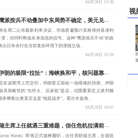
04月28日 13:30
视
日本央行鹰派按兵不动叠加中东局势不确定，美元兑日元高位震荡逼近160关口
将在周二公布最新利率决议，市场普遍预计其将维持基准利
5%不变，但同时释放未来加息的信号。这种“鹰派按兵不动”的政
映出日本央行在当前复杂环境下的谨慎立场...
04月28日 10:39
特朗普与伊朗的极限“拉扯”：海峡换和平，核问题靠边站？
交在波斯湾上空交织，特朗普正面临一场艰难的抉择。伊朗
极具策略性的“先停火、后谈核”提议，试图重新定义谈判顺
务卿鲁比奥直言这是“拖延战术”。霍尔木兹海...
04月28日 10:07
新任美联储主席上任就遇三重难题，信任危机拉满前路难测
evin Warsh）即将正式接棒履职，出任美联储主席，全面统